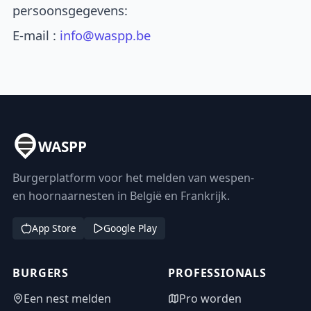
persoonsgegevens:
E-mail :
info@waspp.be
WASPP
Burgerplatform voor het melden van wespen-
en hoornaarnesten in België en Frankrijk.
App Store
Google Play
BURGERS
PROFESSIONALS
Een nest melden
Pro worden