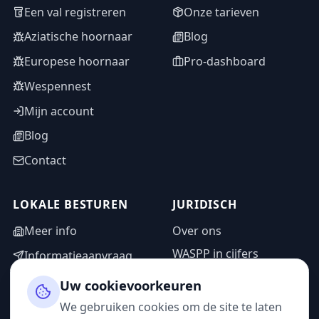
Een val registreren
Onze tarieven
Aziatische hoornaar
Blog
Europese hoornaar
Pro-dashboard
Wespennest
Mijn account
Blog
Contact
LOKALE BESTUREN
JURIDISCH
Meer info
Over ons
WASPP in cijfers
Informatieaanvraag
Wettelijke vermeldingen
Adminzone
Uw cookievoorkeuren
Privacybeleid
We gebruiken cookies om de site te laten