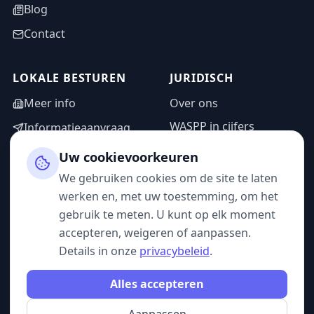
Blog
Contact
LOKALE BESTUREN
JURIDISCH
Meer info
Over ons
WASPP in cijfers
Informatieaanvraag
Wettelijke vermeldingen
Adminzone
Uw cookievoorkeuren
Privacybeleid
We gebruiken cookies om de site te laten
Gebruiksvoorwaarden
werken en, met uw toestemming, om het
gebruik te meten. U kunt op elk moment
accepteren, weigeren of aanpassen.
Details in onze
privacybeleid
.
VOLG ONS
Alles accepteren
Aanpassen