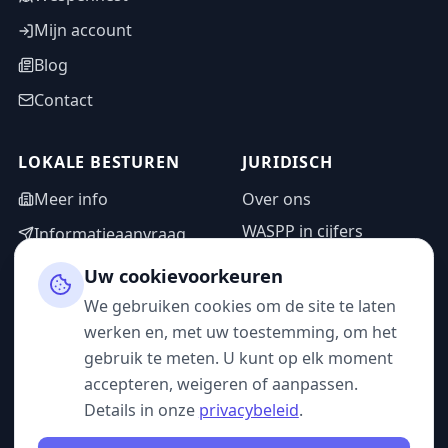
Mijn account
Blog
Contact
LOKALE BESTUREN
JURIDISCH
Meer info
Over ons
WASPP in cijfers
Informatieaanvraag
Wettelijke vermeldingen
Adminzone
Uw cookievoorkeuren
Privacybeleid
We gebruiken cookies om de site te laten
Gebruiksvoorwaarden
werken en, met uw toestemming, om het
gebruik te meten. U kunt op elk moment
accepteren, weigeren of aanpassen.
Details in onze
privacybeleid
.
VOLG ONS