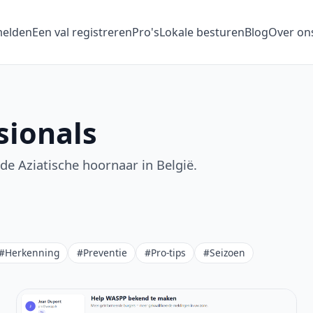
melden
Een val registreren
Pro's
Lokale besturen
Blog
Over on
sionals
 de Aziatische hoornaar in België.
#Herkenning
#Preventie
#Pro-tips
#Seizoen