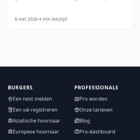
rondom u te laten groeien.
8 mei 2026
·
4 min leestijd
BURGERS
PROFESSIONALS
Een nest melden
Pro worden
Een val registreren
Onze tarieven
Aziatische hoornaar
Blog
Europese hoornaar
Pro-dashboard