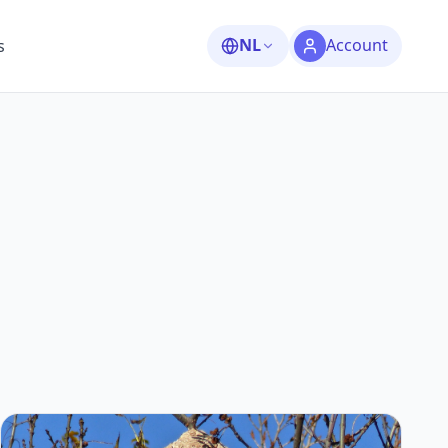
NL
Account
s