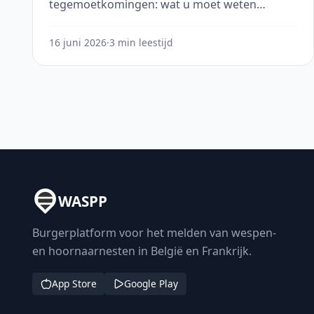
tegemoetkomingen: wat u moet weten
voordat u een professional inschakelt.
16 juni 2026
·
3 min leestijd
WASPP
Burgerplatform voor het melden van wespen-
en hoornaarnesten in België en Frankrijk.
App Store
Google Play