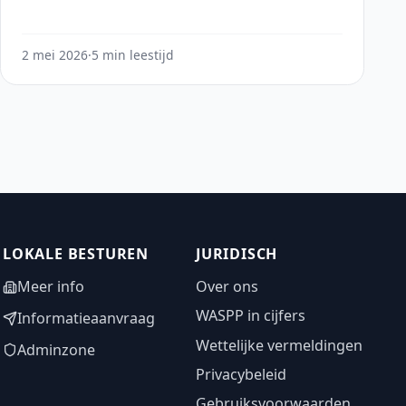
2 mei 2026
·
5 min leestijd
LOKALE BESTUREN
JURIDISCH
Meer info
Over ons
WASPP in cijfers
Informatieaanvraag
Wettelijke vermeldingen
Adminzone
Privacybeleid
Gebruiksvoorwaarden