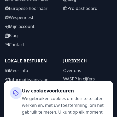
Europese hoornaar
Pro-dashboard
Wespennest
Mijn account
Blog
Contact
LOKALE BESTUREN
JURIDISCH
Meer info
Over ons
WASPP in cijfers
Informatieaanvraag
Wettelijke vermeldingen
Adminzone
Uw cookievoorkeuren
Privacybeleid
We gebruiken cookies om de site te laten
Gebruiksvoorwaarden
werken en, met uw toestemming, om het
gebruik te meten. U kunt op elk moment