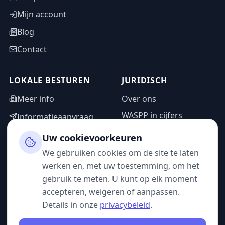
Mijn account
Blog
Contact
LOKALE BESTUREN
JURIDISCH
Meer info
Over ons
WASPP in cijfers
Informatieaanvraag
Wettelijke vermeldingen
Adminzone
Uw cookievoorkeuren
Privacybeleid
We gebruiken cookies om de site te laten
Gebruiksvoorwaarden
werken en, met uw toestemming, om het
gebruik te meten. U kunt op elk moment
accepteren, weigeren of aanpassen.
Details in onze
privacybeleid
.
VOLG ONS