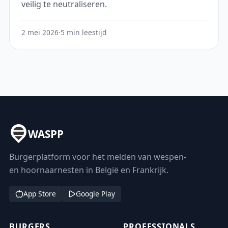
veilig te neutraliseren.
2 mei 2026
·
5 min leestijd
WASPP
Burgerplatform voor het melden van wespen-
en hoornaarnesten in België en Frankrijk.
App Store
Google Play
BURGERS
PROFESSIONALS