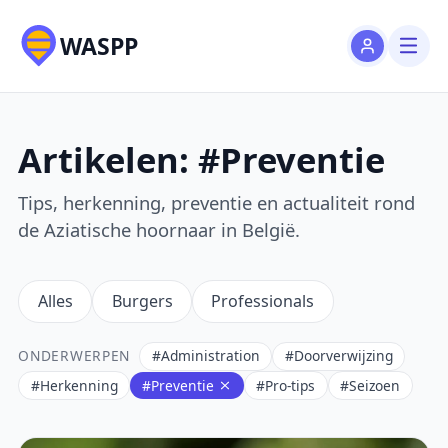
WASPP
Artikelen: #Preventie
Tips, herkenning, preventie en actualiteit rond
de Aziatische hoornaar in België.
Alles
Burgers
Professionals
ONDERWERPEN
#Administration
#Doorverwijzing
#Herkenning
#Preventie
#Pro-tips
#Seizoen