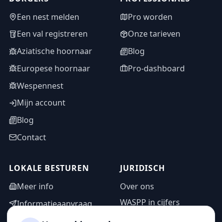
Een nest melden
Pro worden
Een val registreren
Onze tarieven
Aziatische hoornaar
Blog
Europese hoornaar
Pro-dashboard
Wespennest
Mijn account
Blog
Contact
LOKALE BESTUREN
JURIDISCH
Meer info
Over ons
WASPP in cijfers
Informatieaanvraag
Wettelijke vermeldingen
Adminzone