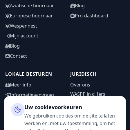
Aziatische hoornaar
Blog
Europese hoornaar
Pro-dashboard
Wespennest
Mijn account
Blog
Contact
LOKALE BESTUREN
JURIDISCH
Meer info
Over ons
WASPP in cijfers
Informatieaanvraag
Wettelijke vermeldingen
Adminzone
Uw cookievoorkeuren
Privacybeleid
We gebruiken cookies om de site te laten
Gebruiksvoorwaarden
werken en, met uw toestemming, om het