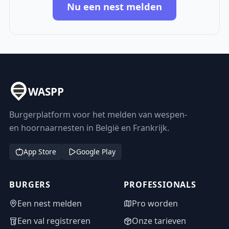
Nu een nest melden
WASPP
Burgerplatform voor het melden van wespen-
en hoornaarnesten in België en Frankrijk.
App Store
Google Play
BURGERS
PROFESSIONALS
Een nest melden
Pro worden
Een val registreren
Onze tarieven