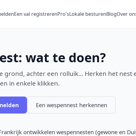
melden
Een val registreren
Pro's
Lokale besturen
Blog
Over on
st: wat te doen?
e grond, achter een rolluik… Herken het nest 
en in enkele klikken.
melden
Een wespennest herkennen
n Frankrijk ontwikkelen wespennesten (gewone en Dui