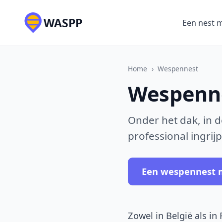
WASPP
Een nest 
Home
›
Wespennest
Wespenne
Onder het dak, in d
professional ingrijp
Een wespennest 
Zowel in België als i