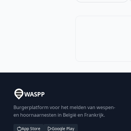
WASPP
Burgerplatform voor het melden van wespen-
en hoornaarnesten in België en Frankrijk.
App Store
Google Play