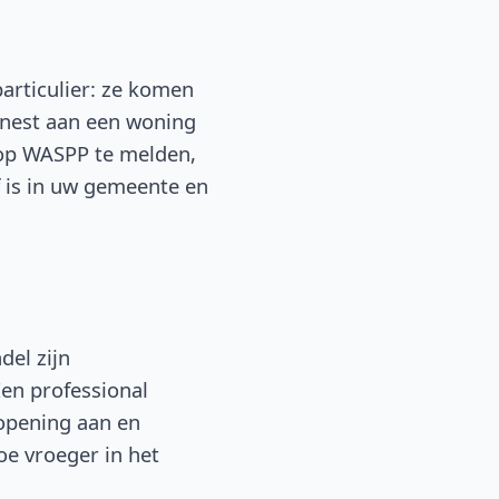
articulier: ze komen
n nest aan een woning
 op WASPP te melden,
f is in uw gemeente en
del zijn
Een professional
topening aan en
oe vroeger in het