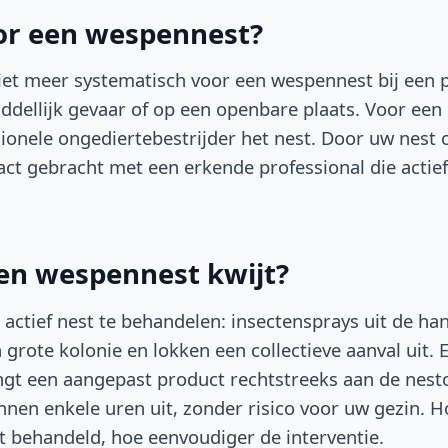
or een wespennest?
t meer systematisch voor een wespennest bij een p
iddellijk gevaar of op een openbare plaats. Voor ee
ionele ongediertebestrijder het nest. Door uw nest
tact gebracht met een erkende professional die actie
en wespennest kwijt?
 actief nest te behandelen: insectensprays uit de han
grote kolonie en lokken een collectieve aanval uit. 
ngt een aangepast product rechtstreeks aan de nes
nnen enkele uren uit, zonder risico voor uw gezin. H
t behandeld, hoe eenvoudiger de interventie.