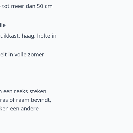
e tot meer dan 50 cm
lle
uikkast, haag, holte in
eit in volle zomer
n een reeks steken
rras of raam bevindt,
oeken een andere