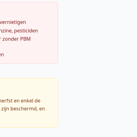
 vernietigen
zine, pesticiden
r zonder PBM
en
herfst en enkel de
 zijn beschermd, en