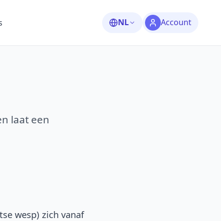
NL
Account
s
en laat een
tse wesp) zich vanaf