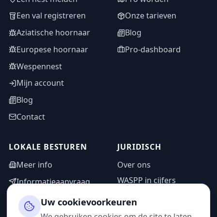
Een val registreren
Onze tarieven
Aziatische hoornaar
Blog
Europese hoornaar
Pro-dashboard
Wespennest
Mijn account
Blog
Contact
LOKALE BESTUREN
JURIDISCH
Meer info
Over ons
WASPP in cijfers
Informatieaanvraag
Wettelijke vermeldingen
Adminzone
Uw cookievoorkeuren
Privacybeleid
We gebruiken cookies om de site te laten