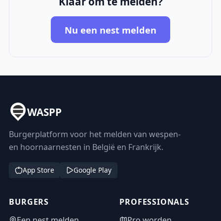
Klaar om te melden?
Nu een nest melden
WASPP
Burgerplatform voor het melden van wespen-
en hoornaarnesten in België en Frankrijk.
App Store
Google Play
BURGERS
PROFESSIONALS
Een nest melden
Pro worden