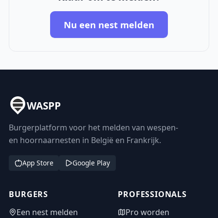
Nu een nest melden
WASPP
Burgerplatform voor het melden van wespen-
en hoornaarnesten in België en Frankrijk.
App Store
Google Play
BURGERS
PROFESSIONALS
Een nest melden
Pro worden