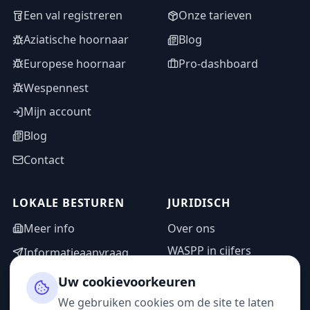
Een val registreren
Onze tarieven
Aziatische hoornaar
Blog
Europese hoornaar
Pro-dashboard
Wespennest
Mijn account
Blog
Contact
LOKALE BESTUREN
JURIDISCH
Meer info
Over ons
WASPP in cijfers
Informatieaanvraag
Wettelijke vermeldingen
Adminzone
Uw cookievoorkeuren
Privacybeleid
We gebruiken cookies om de site te laten