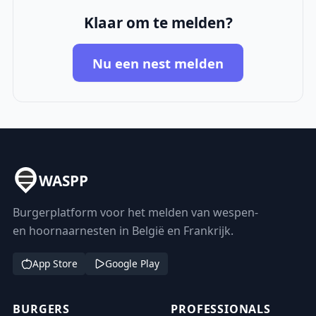
Klaar om te melden?
Nu een nest melden
WASPP
Burgerplatform voor het melden van wespen-
en hoornaarnesten in België en Frankrijk.
App Store
Google Play
BURGERS
PROFESSIONALS