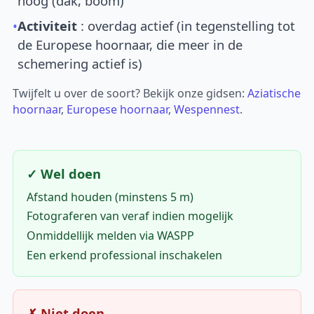
hoog (dak, boom)
•
Activiteit
: overdag actief (in tegenstelling tot
de Europese hoornaar, die meer in de
schemering actief is)
Twijfelt u over de soort? Bekijk onze gidsen:
Aziatische
hoornaar
,
Europese hoornaar
,
Wespennest
.
✓ Wel doen
Afstand houden (minstens 5 m)
Fotograferen van veraf indien mogelijk
Onmiddellijk melden via WASPP
Een erkend professional inschakelen
✗ Niet doen