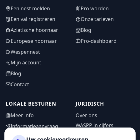
Een nest melden
Pro worden
Een val registreren
Onze tarieven
Aziatische hoornaar
Blog
Europese hoornaar
Pro-dashboard
Wespennest
Mijn account
Blog
Contact
LOKALE BESTUREN
JURIDISCH
Meer info
Over ons
WASPP in cijfers
Informatieaanvraag
Wettelijke vermeldingen
Adminzone
Uw cookievoorkeuren