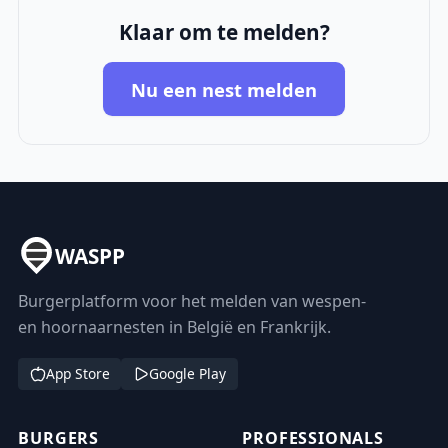
Klaar om te melden?
Nu een nest melden
WASPP
Burgerplatform voor het melden van wespen-
en hoornaarnesten in België en Frankrijk.
App Store
Google Play
BURGERS
PROFESSIONALS