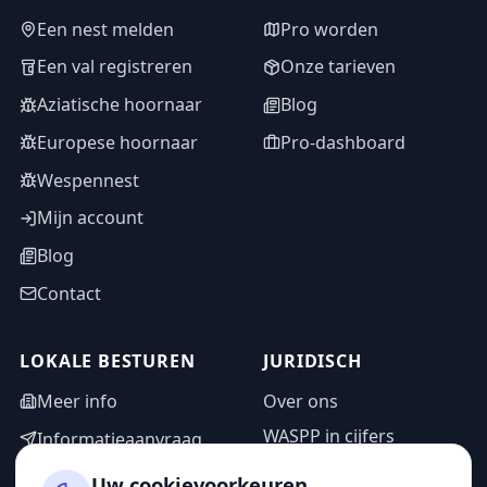
Een nest melden
Pro worden
Een val registreren
Onze tarieven
Aziatische hoornaar
Blog
Europese hoornaar
Pro-dashboard
Wespennest
Mijn account
Blog
Contact
LOKALE BESTUREN
JURIDISCH
Meer info
Over ons
WASPP in cijfers
Informatieaanvraag
Wettelijke vermeldingen
Adminzone
Uw cookievoorkeuren