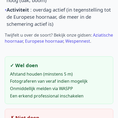
hoog (dak, boom)
•
Activiteit
: overdag actief (in tegenstelling tot
de Europese hoornaar, die meer in de
schemering actief is)
Twijfelt u over de soort? Bekijk onze gidsen:
Aziatische
hoornaar
,
Europese hoornaar
,
Wespennest
.
✓ Wel doen
Afstand houden (minstens 5 m)
Fotograferen van veraf indien mogelijk
Onmiddellijk melden via WASPP
Een erkend professional inschakelen
✗ Niet doen