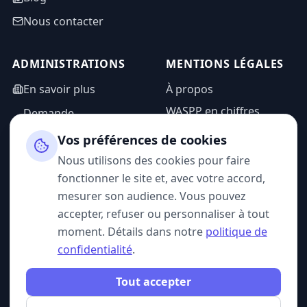
Nous contacter
ADMINISTRATIONS
MENTIONS LÉGALES
En savoir plus
À propos
WASPP en chiffres
Demande
d'information
Mentions légales
Vos préférences de cookies
Espace admin
Politique de
Nous utilisons des cookies pour faire
confidentialité
fonctionner le site et, avec votre accord,
CGU
mesurer son audience. Vous pouvez
accepter, refuser ou personnaliser à tout
moment. Détails dans notre
politique de
confidentialité
.
SUIVEZ-NOUS
Tout accepter