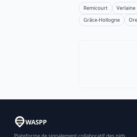
Remicourt
Verlaine
Grâce-Hollogne
Or
WASPP
Plateforme de signalement collaboratif des nids