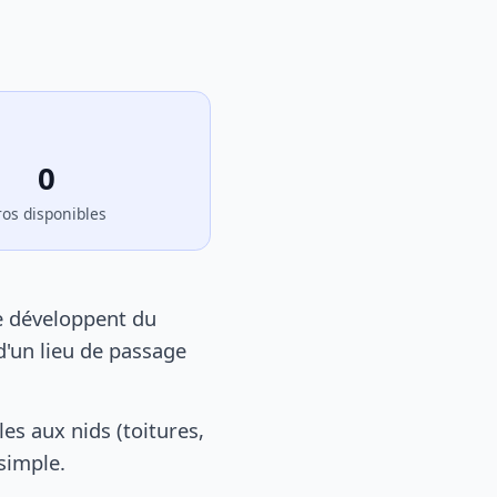
0
ros disponibles
e développent du
d'un lieu de passage
s aux nids (toitures,
 simple.