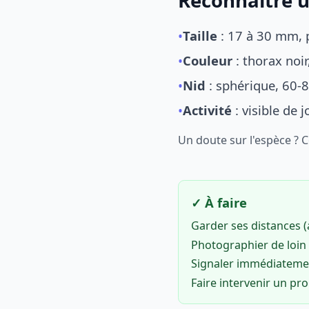
Reconnaître u
•
Taille
: 17 à 30 mm, p
•
Couleur
: thorax noi
•
Nid
: sphérique, 60-8
•
Activité
: visible de 
Un doute sur l'espèce ? 
✓ À faire
Garder ses distances 
Photographier de loin 
Signaler immédiatem
Faire intervenir un pr