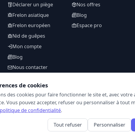
Déclarer un piège
Nos offres
Frelon asiatique
Blog
Frelon européen
Espace pro
Nid de guêpes
Mon compte
Blog
Nous contacter
rences de cookies
ons des cookies pour faire fonctionner le site et, avec votr
SUIVEZ-NOUS
e. Vous pouvez accepter, refuser ou personnaliser à tout 
politique de confidentialité
.
Tout refuser
Personnaliser