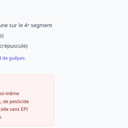
une sur le 4ᵉ segment
e)
 crépuscule)
d de guêpes
.
 soi-même
, de pesticide
celle sans EPI
m