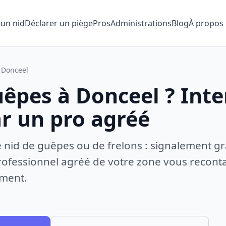
 un nid
Déclarer un piège
Pros
Administrations
Blog
À propos
Donceel
uêpes à Donceel ? Int
ar un pro agréé
e nid de guêpes ou de frelons : signalement gr
ofessionnel agréé de votre zone vous recontac
ement.