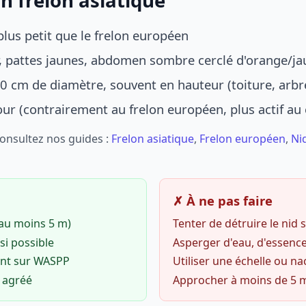
n frelon asiatique
lus petit que le frelon européen
r, pattes jaunes, abdomen sombre cerclé d'orange/ja
0 cm de diamètre, souvent en hauteur (toiture, arbr
jour (contrairement au frelon européen, plus actif au
Consultez nos guides :
Frelon asiatique
,
Frelon européen
,
Ni
✗ À ne pas faire
(au moins 5 m)
Tenter de détruire le nid
si possible
Asperger d'eau, d'essence
ent sur WASPP
Utiliser une échelle ou na
o agréé
Approcher à moins de 5 