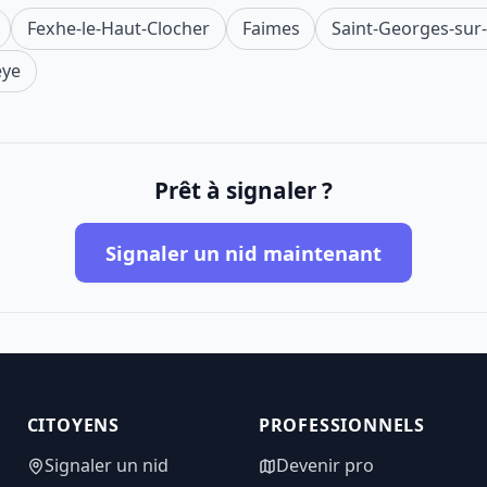
Fexhe-le-Haut-Clocher
Faimes
Saint-Georges-su
eye
Prêt à signaler ?
Signaler un nid maintenant
CITOYENS
PROFESSIONNELS
Signaler un nid
Devenir pro