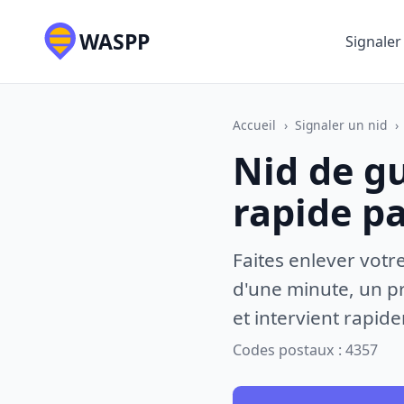
WASPP
Signaler
Accueil
›
Signaler un nid
›
Nid de g
rapide p
Faites enlever votr
d'une minute, un pr
et intervient rapid
Codes postaux : 4357