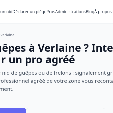
 un nid
Déclarer un piège
Pros
Administrations
Blog
À propos
Verlaine
êpes à Verlaine ? Int
ar un pro agréé
e nid de guêpes ou de frelons : signalement gr
ofessionnel agréé de votre zone vous recontac
ement.