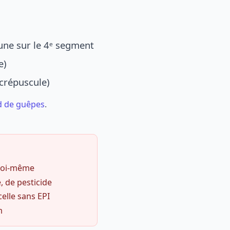
une sur le 4ᵉ segment
e)
 crépuscule)
d de guêpes
.
 soi-même
, de pesticide
celle sans EPI
m