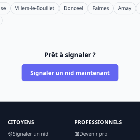
use
Villers-le-Bouillet
Donceel
Faimes
Amay
Prêt à signaler ?
Signaler un nid maintenant
CITOYENS
PROFESSIONNELS
Signaler un nid
Devenir pro