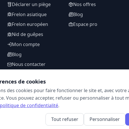
Déclarer un piège
Nos offres
Frelon asiatique
Blog
Frelon européen
Espace pro
Nid de guêpes
Mon compte
Blog
Nous contacter
rences de cookies
ons des cookies pour faire fonctionner le site et, avec votr
SUIVEZ-NOUS
e. Vous pouvez accepter, refuser ou personnaliser à tout 
politique de confidentialité
.
Tout refuser
Personnaliser