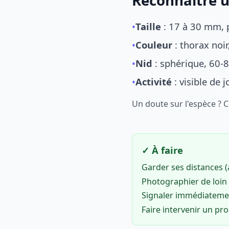
Reconnaître u
•
Taille
: 17 à 30 mm, p
•
Couleur
: thorax noi
•
Nid
: sphérique, 60-8
•
Activité
: visible de 
Un doute sur l'espèce ? 
✓ À faire
Garder ses distances 
Photographier de loin 
Signaler immédiatem
Faire intervenir un pr