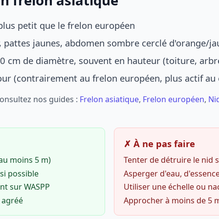
n frelon asiatique
lus petit que le frelon européen
r, pattes jaunes, abdomen sombre cerclé d'orange/ja
0 cm de diamètre, souvent en hauteur (toiture, arbr
jour (contrairement au frelon européen, plus actif au
Consultez nos guides :
Frelon asiatique
,
Frelon européen
,
Ni
✗ À ne pas faire
(au moins 5 m)
Tenter de détruire le nid
si possible
Asperger d'eau, d'essence
ent sur WASPP
Utiliser une échelle ou na
o agréé
Approcher à moins de 5 