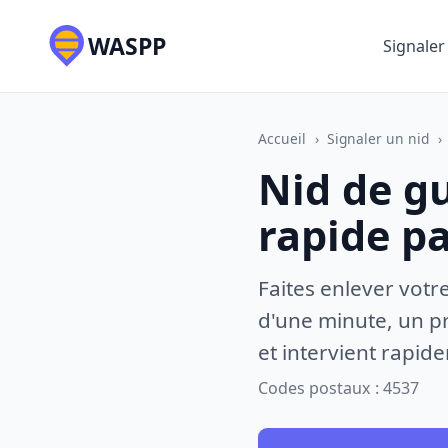
WASPP
Signaler
Accueil
›
Signaler un nid
›
Nid de gu
rapide p
Faites enlever votr
d'une minute, un pr
et intervient rapid
Codes postaux : 4537