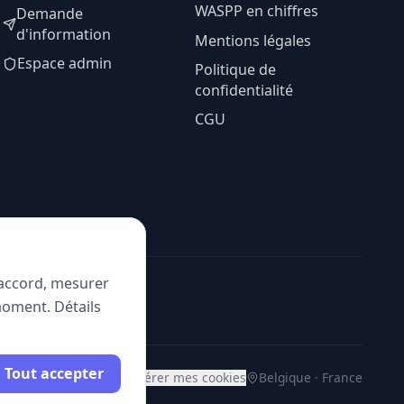
WASPP en chiffres
Demande
d'information
Mentions légales
Espace admin
Politique de
confidentialité
CGU
e accord, mesurer
moment. Détails
Tout accepter
Gérer mes cookies
Belgique · France