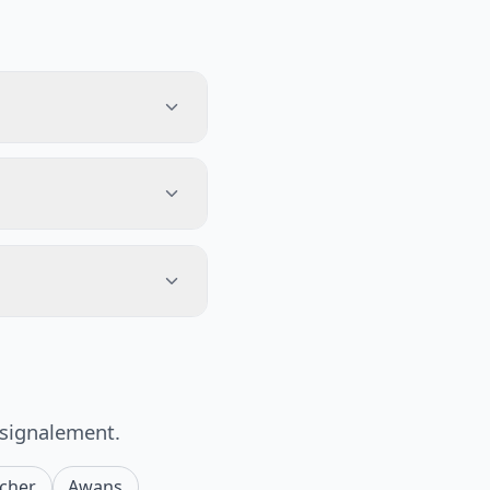
 signalement.
ocher
Awans