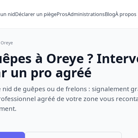
 un nid
Déclarer un piège
Pros
Administrations
Blog
À propos
Oreye
uêpes à Oreye ? Inter
ar un pro agréé
e nid de guêpes ou de frelons : signalement gr
ofessionnel agréé de votre zone vous recontac
ement.