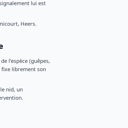
signalement lui est
icourt, Heers.
e
, de l'espèce (guêpes,
 fixe librement son
le nid, un
ervention.