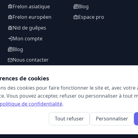
Frelon asiatique
Blog
Frelon européen
Espace pro
Nid de guêpes
Mon compte
Blog
Nous contacter
rences de cookies
ons des cookies pour faire fonctionner le site et, avec votr
SUIVEZ-NOUS
e. Vous pouvez accepter, refuser ou personnaliser à tout 
politique de confidentialité
.
Tout refuser
Personnaliser