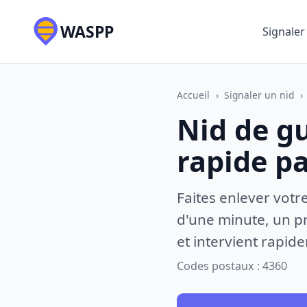
WASPP
Signaler
Accueil
›
Signaler un nid
›
Nid de g
rapide p
Faites enlever votr
d'une minute, un pr
et intervient rapid
Codes postaux : 4360