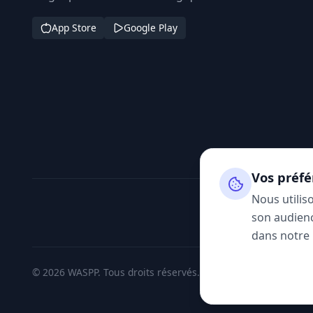
App Store
Google Play
Vos préfé
Nous utilis
son audienc
dans notre
© 2026 WASPP. Tous droits réservés.