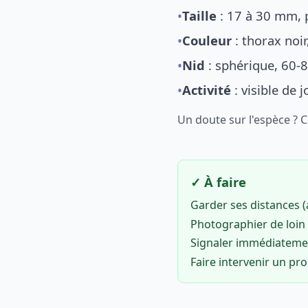
•
Taille
: 17 à 30 mm, p
•
Couleur
: thorax noi
•
Nid
: sphérique, 60-8
•
Activité
: visible de 
Un doute sur l'espèce ? 
✓ À faire
Garder ses distances 
Photographier de loin 
Signaler immédiatem
Faire intervenir un pr