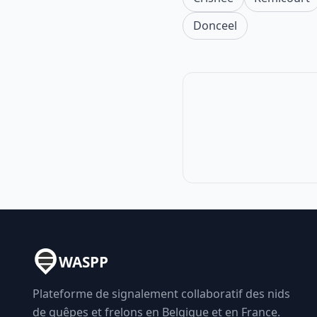
Donceel
WASPP
Plateforme de signalement collaboratif des nids
de guêpes et frelons en Belgique et en France.