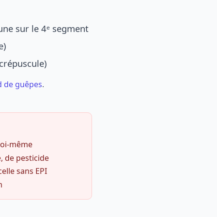
une sur le 4ᵉ segment
e)
 crépuscule)
d de guêpes
.
 soi-même
, de pesticide
celle sans EPI
m