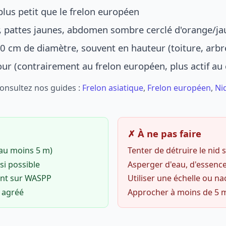
lus petit que le frelon européen
r, pattes jaunes, abdomen sombre cerclé d'orange/ja
0 cm de diamètre, souvent en hauteur (toiture, arbr
jour (contrairement au frelon européen, plus actif au
Consultez nos guides :
Frelon asiatique
,
Frelon européen
,
Ni
✗ À ne pas faire
(au moins 5 m)
Tenter de détruire le nid
si possible
Asperger d'eau, d'essence
ent sur WASPP
Utiliser une échelle ou na
o agréé
Approcher à moins de 5 