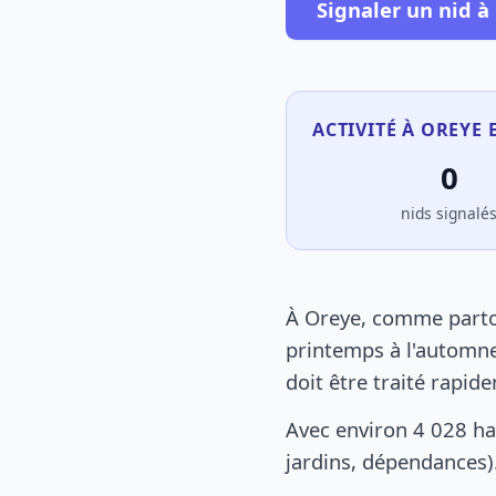
Signaler un nid à
ACTIVITÉ À OREYE 
0
nids signalé
À Oreye, comme partou
printemps à l'automne
doit être traité rapid
Avec environ 4 028 ha
jardins, dépendances).