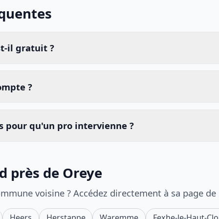
équentes
-il gratuit ?
compte ?
 pour qu'un pro intervienne ?
id près de Oreye
ommune voisine ? Accédez directement à sa page de
Heers
Herstappe
Waremme
Fexhe-le-Haut-Cl