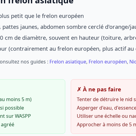
n frelon asiatique
lus petit que le frelon européen
r, pattes jaunes, abdomen sombre cerclé d'orange/ja
0 cm de diamètre, souvent en hauteur (toiture, arbr
jour (contrairement au frelon européen, plus actif au
Consultez nos guides :
Frelon asiatique
,
Frelon européen
,
Ni
✗ À ne pas faire
(au moins 5 m)
Tenter de détruire le nid
si possible
Asperger d'eau, d'essence
ent sur WASPP
Utiliser une échelle ou na
o agréé
Approcher à moins de 5 