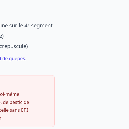
une sur le 4ᵉ segment
e)
 crépuscule)
d de guêpes
.
 soi-même
, de pesticide
celle sans EPI
m