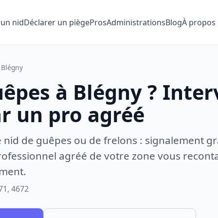
 un nid
Déclarer un piège
Pros
Administrations
Blog
À propos
Blégny
uêpes à Blégny ? Inte
ar un pro agréé
e nid de guêpes ou de frelons : signalement gr
ofessionnel agréé de votre zone vous recontac
ement.
71, 4672