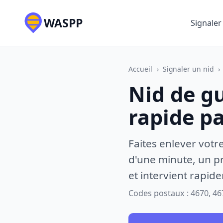
WASPP
Signaler
Accueil
›
Signaler un nid
›
Nid de g
rapide p
Faites enlever votr
d'une minute, un pr
et intervient rapid
Codes postaux : 4670, 46