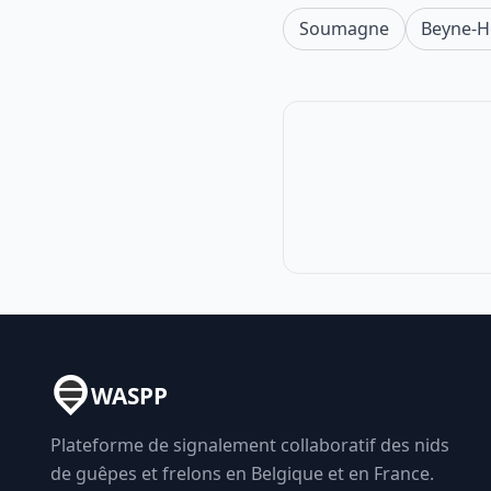
Soumagne
Beyne-H
WASPP
Plateforme de signalement collaboratif des nids
de guêpes et frelons en Belgique et en France.