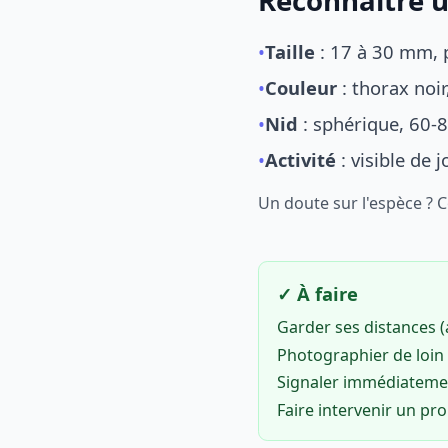
Reconnaître u
•
Taille
: 17 à 30 mm, p
•
Couleur
: thorax noi
•
Nid
: sphérique, 60-8
•
Activité
: visible de 
Un doute sur l'espèce ? 
✓ À faire
Garder ses distances 
Photographier de loin 
Signaler immédiatem
Faire intervenir un pr