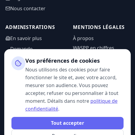
Nous contacter
ADMINISTRATIONS
MENTIONS LÉGALES
En savoir plus
À propos
WASPP en chiffres
Demande
d'information
Mentions légales
Vos préférences de cookies
Espace admin
Politique de
Nous utilisons des cookies pour faire
confidentialité
fonctionner le site et, avec votre accord,
CGU
mesurer son audience. Vous pouvez
accepter, refuser ou personnaliser à tout
moment. Détails dans notre
politique de
confidentialité
.
SUIVEZ-NOUS
Tout accepter