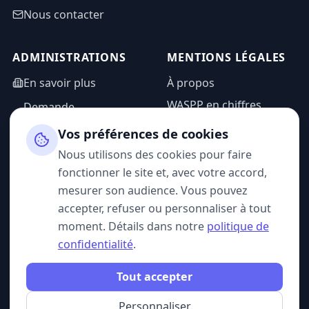
Nous contacter
ADMINISTRATIONS
MENTIONS LÉGALES
En savoir plus
À propos
WASPP en chiffres
Demande
d'information
Mentions légales
Vos préférences de cookies
Espace admin
Politique de
Nous utilisons des cookies pour faire
confidentialité
fonctionner le site et, avec votre accord,
CGU
mesurer son audience. Vous pouvez
accepter, refuser ou personnaliser à tout
moment. Détails dans notre
politique de
confidentialité
.
SUIVEZ-NOUS
Tout accepter
Personnaliser