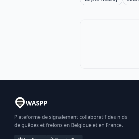
WASPP
Plateforme de signalement collaboratif des nids
de guêpes et frelons en Belgique et en France.