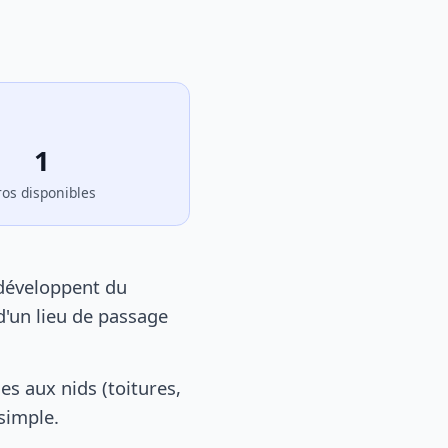
1
ros disponibles
 développent du
d'un lieu de passage
s aux nids (toitures,
 simple.