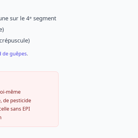
une sur le 4ᵉ segment
e)
 crépuscule)
d de guêpes
.
 soi-même
, de pesticide
celle sans EPI
m