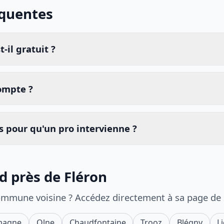
équentes
-il gratuit ?
compte ?
 pour qu'un pro intervienne ?
d près de Fléron
ommune voisine ? Accédez directement à sa page de
magne
Olne
Chaudfontaine
Trooz
Blégny
L