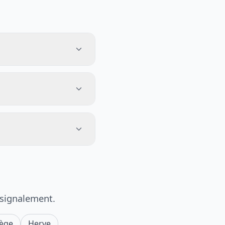
 signalement.
iège
Herve