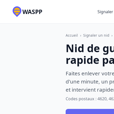
WASPP
Signaler
Accueil
›
Signaler un nid
›
Nid de gu
rapide p
Faites enlever votr
d'une minute, un pr
et intervient rapid
Codes postaux : 4620, 46