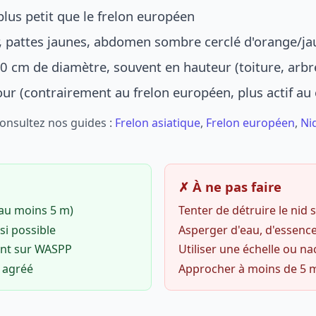
lus petit que le frelon européen
r, pattes jaunes, abdomen sombre cerclé d'orange/ja
0 cm de diamètre, souvent en hauteur (toiture, arbr
jour (contrairement au frelon européen, plus actif au
Consultez nos guides :
Frelon asiatique
,
Frelon européen
,
Ni
✗ À ne pas faire
(au moins 5 m)
Tenter de détruire le nid
si possible
Asperger d'eau, d'essence
ent sur WASPP
Utiliser une échelle ou na
o agréé
Approcher à moins de 5 