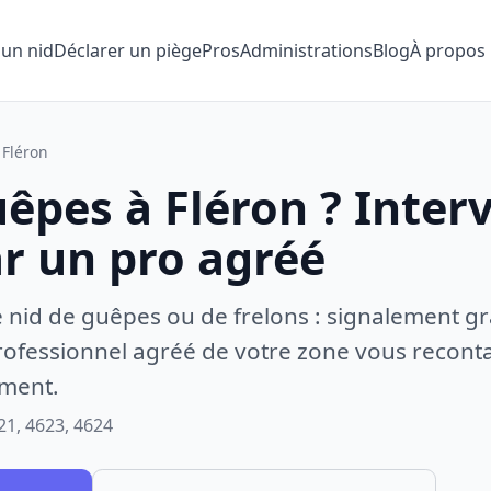
 un nid
Déclarer un piège
Pros
Administrations
Blog
À propos
Fléron
êpes à Fléron ? Inter
ar un pro agréé
e nid de guêpes ou de frelons : signalement gr
ofessionnel agréé de votre zone vous recontac
ement.
21, 4623, 4624