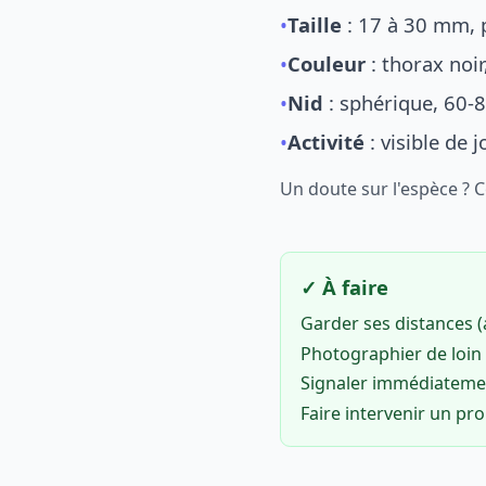
•
Taille
: 17 à 30 mm, p
•
Couleur
: thorax noi
•
Nid
: sphérique, 60-8
•
Activité
: visible de 
Un doute sur l'espèce ? 
✓ À faire
Garder ses distances 
Photographier de loin 
Signaler immédiatem
Faire intervenir un pr