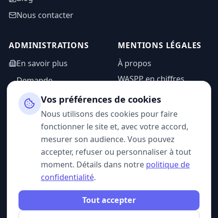
Nous contacter
ADMINISTRATIONS
MENTIONS LÉGALES
En savoir plus
À propos
WASPP en chiffres
Demande
d'information
Mentions légales
Vos préférences de cookies
Espace admin
Politique de
Nous utilisons des cookies pour faire
confidentialité
fonctionner le site et, avec votre accord,
CGU
mesurer son audience. Vous pouvez
accepter, refuser ou personnaliser à tout
moment. Détails dans notre
politique de
confidentialité
.
SUIVEZ-NOUS
Tout accepter