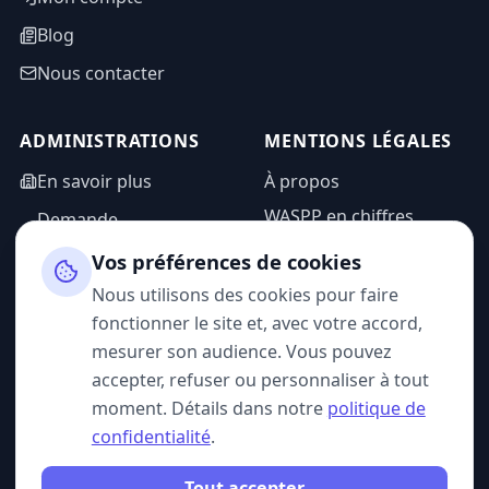
Blog
Nous contacter
ADMINISTRATIONS
MENTIONS LÉGALES
En savoir plus
À propos
WASPP en chiffres
Demande
d'information
Mentions légales
Vos préférences de cookies
Espace admin
Politique de
Nous utilisons des cookies pour faire
confidentialité
fonctionner le site et, avec votre accord,
CGU
mesurer son audience. Vous pouvez
accepter, refuser ou personnaliser à tout
moment. Détails dans notre
politique de
confidentialité
.
SUIVEZ-NOUS
Tout accepter