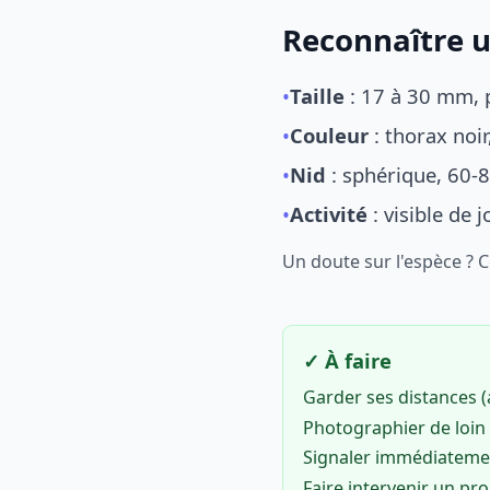
Reconnaître u
•
Taille
: 17 à 30 mm, p
•
Couleur
: thorax noi
•
Nid
: sphérique, 60-8
•
Activité
: visible de 
Un doute sur l'espèce ? 
✓ À faire
Garder ses distances 
Photographier de loin 
Signaler immédiatem
Faire intervenir un pr