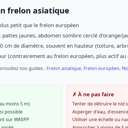
n frelon asiatique
lus petit que le frelon européen
r, pattes jaunes, abdomen sombre cerclé d'orange/ja
0 cm de diamètre, souvent en hauteur (toiture, arbr
jour (contrairement au frelon européen, plus actif au
Consultez nos guides :
Frelon asiatique
,
Frelon européen
,
Ni
✗ À ne pas faire
(au moins 5 m)
Tenter de détruire le nid
si possible
Asperger d'eau, d'essence
ent sur WASPP
Utiliser une échelle ou na
o agréé
Approcher à moins de 5 