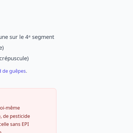
une sur le 4ᵉ segment
e)
 crépuscule)
d de guêpes
.
 soi-même
, de pesticide
celle sans EPI
m