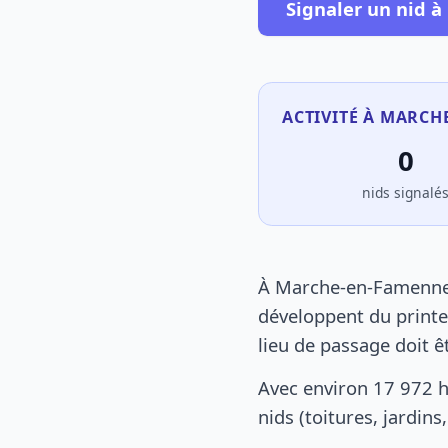
Signaler un nid 
ACTIVITÉ À MARCH
0
nids signalé
À Marche-en-Famenne, 
développent du printe
lieu de passage doit ê
Avec environ 17 972 
nids (toitures, jardin