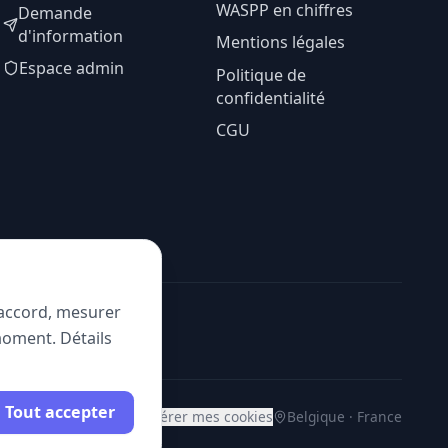
WASPP en chiffres
Demande
d'information
Mentions légales
Espace admin
Politique de
confidentialité
CGU
e accord, mesurer
moment. Détails
Tout accepter
Gérer mes cookies
Belgique · France