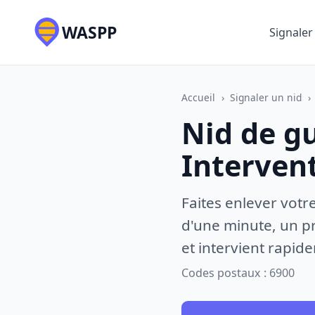
WASPP
Signaler
Accueil
›
Signaler un nid
›
Nid de g
Interven
Faites enlever votr
d'une minute, un pr
et intervient rapid
Codes postaux : 6900