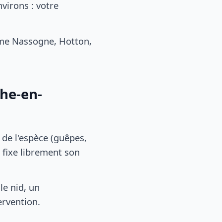
virons : votre
me Nassogne, Hotton,
che-en-
, de l'espèce (guêpes,
 fixe librement son
le nid, un
ervention.