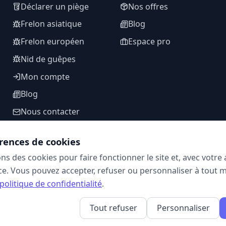
Déclarer un piège
Nos offres
Frelon asiatique
Blog
Frelon européen
Espace pro
Nid de guêpes
Mon compte
Blog
Nous contacter
rences de cookies
ons des cookies pour faire fonctionner le site et, avec votr
SUIVEZ-NOUS
e. Vous pouvez accepter, refuser ou personnaliser à tout 
politique de confidentialité
.
Tout refuser
Personnaliser