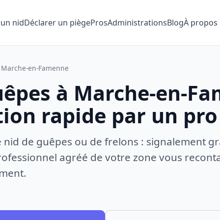
 un nid
Déclarer un piège
Pros
Administrations
Blog
À propos
Marche-en-Famenne
uêpes à Marche-en-Fa
tion rapide par un pro
e nid de guêpes ou de frelons : signalement gr
ofessionnel agréé de votre zone vous recontac
ement.