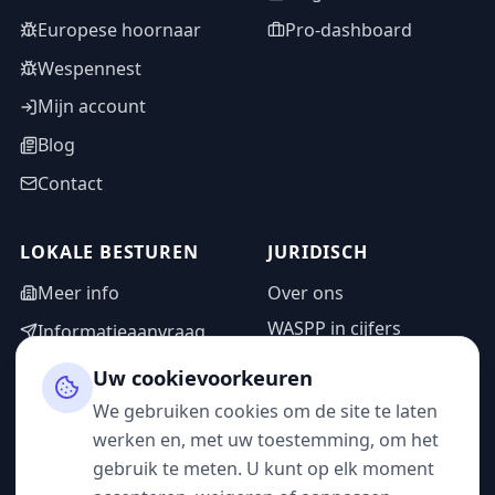
Europese hoornaar
Pro-dashboard
Wespennest
Mijn account
Blog
Contact
LOKALE BESTUREN
JURIDISCH
Meer info
Over ons
WASPP in cijfers
Informatieaanvraag
Wettelijke vermeldingen
Adminzone
Uw cookievoorkeuren
Privacybeleid
We gebruiken cookies om de site te laten
Gebruiksvoorwaarden
werken en, met uw toestemming, om het
gebruik te meten. U kunt op elk moment