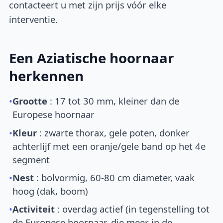
contacteert u met zijn prijs vóór elke
interventie.
Een Aziatische hoornaar
herkennen
•
Grootte
: 17 tot 30 mm, kleiner dan de
Europese hoornaar
•
Kleur
: zwarte thorax, gele poten, donker
achterlijf met een oranje/gele band op het 4e
segment
•
Nest
: bolvormig, 60-80 cm diameter, vaak
hoog (dak, boom)
•
Activiteit
: overdag actief (in tegenstelling tot
de Europese hoornaar, die meer in de