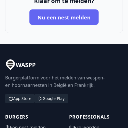
Klaar om te melden?
Nu een nest melden
WASPP
Burgerplatform voor het melden van wespen-
en hoornaarnesten in België en Frankrijk.
App Store
Google Play
BURGERS
PROFESSIONALS
Een nest melden
Pro worden