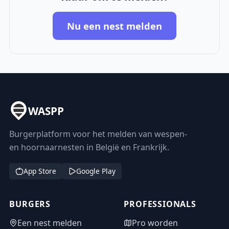
Nu een nest melden
WASPP
Burgerplatform voor het melden van wespen-
en hoornaarnesten in België en Frankrijk.
App Store
Google Play
BURGERS
PROFESSIONALS
Een nest melden
Pro worden