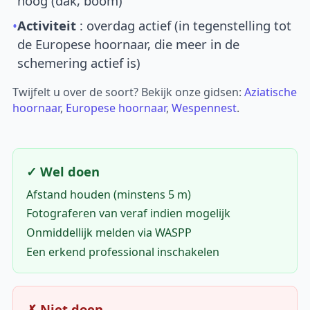
hoog (dak, boom)
•
Activiteit
: overdag actief (in tegenstelling tot
de Europese hoornaar, die meer in de
schemering actief is)
Twijfelt u over de soort? Bekijk onze gidsen:
Aziatische
hoornaar
,
Europese hoornaar
,
Wespennest
.
✓ Wel doen
Afstand houden (minstens 5 m)
Fotograferen van veraf indien mogelijk
Onmiddellijk melden via WASPP
Een erkend professional inschakelen
✗ Niet doen