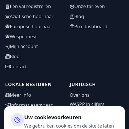
Een val registreren
Onze tarieven
Aziatische hoornaar
Blog
Europese hoornaar
Pro-dashboard
Wespennest
Mijn account
Blog
Contact
LOKALE BESTUREN
JURIDISCH
Meer info
Over ons
WASPP in cijfers
Informatieaanvraag
Wettelijke vermeldingen
Adminzone
Uw cookievoorkeuren
Privacybeleid
We gebruiken cookies om de site te laten