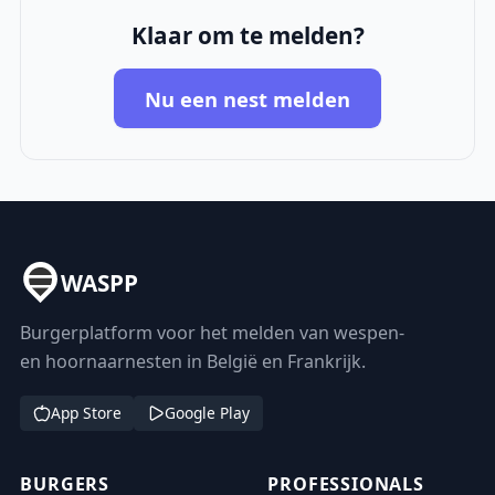
Klaar om te melden?
Nu een nest melden
WASPP
Burgerplatform voor het melden van wespen-
en hoornaarnesten in België en Frankrijk.
App Store
Google Play
BURGERS
PROFESSIONALS