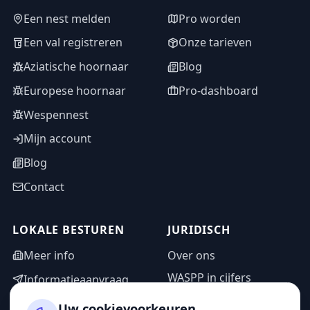
Een nest melden
Pro worden
Een val registreren
Onze tarieven
Aziatische hoornaar
Blog
Europese hoornaar
Pro-dashboard
Wespennest
Mijn account
Blog
Contact
LOKALE BESTUREN
JURIDISCH
Meer info
Over ons
WASPP in cijfers
Informatieaanvraag
Wettelijke vermeldingen
Adminzone
Uw cookievoorkeuren