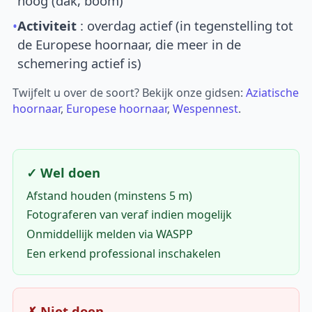
hoog (dak, boom)
•
Activiteit
: overdag actief (in tegenstelling tot
de Europese hoornaar, die meer in de
schemering actief is)
Twijfelt u over de soort? Bekijk onze gidsen:
Aziatische
hoornaar
,
Europese hoornaar
,
Wespennest
.
✓ Wel doen
Afstand houden (minstens 5 m)
Fotograferen van veraf indien mogelijk
Onmiddellijk melden via WASPP
Een erkend professional inschakelen
✗ Niet doen