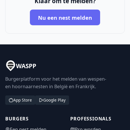
Klaar om te melden?
Nu een nest melden
WASPP
Burgerplatform voor het melden van wespen-
en hoornaarnesten in België en Frankrijk.
App Store
Google Play
BURGERS
PROFESSIONALS
Een nest melden
Pro worden