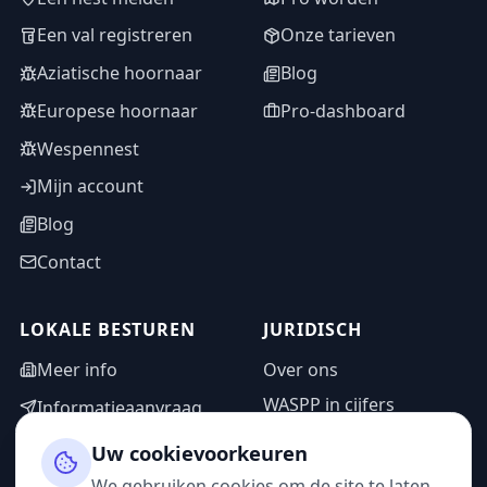
Een val registreren
Onze tarieven
Aziatische hoornaar
Blog
Europese hoornaar
Pro-dashboard
Wespennest
Mijn account
Blog
Contact
LOKALE BESTUREN
JURIDISCH
Meer info
Over ons
WASPP in cijfers
Informatieaanvraag
Wettelijke vermeldingen
Adminzone
Uw cookievoorkeuren
Privacybeleid
We gebruiken cookies om de site te laten