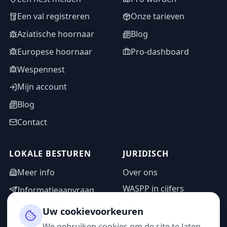
Een val registreren
Onze tarieven
Aziatische hoornaar
Blog
Europese hoornaar
Pro-dashboard
Wespennest
Mijn account
Blog
Contact
LOKALE BESTUREN
JURIDISCH
Meer info
Over ons
WASPP in cijfers
Informatieaanvraag
Wettelijke vermeldingen
Adminzone
Uw cookievoorkeuren
Privacybeleid
We gebruiken cookies om de site te laten