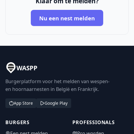
Klaar om te melden?
Nu een nest melden
WASPP
Burgerplatform voor het melden van wespen-
en hoornaarnesten in België en Frankrijk.
App Store
Google Play
BURGERS
PROFESSIONALS
Een nest melden
Pro worden