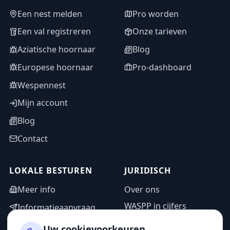
Een nest melden
Pro worden
Een val registreren
Onze tarieven
Aziatische hoornaar
Blog
Europese hoornaar
Pro-dashboard
Wespennest
Mijn account
Blog
Contact
LOKALE BESTUREN
JURIDISCH
Meer info
Over ons
WASPP in cijfers
Informatieaanvraag
Wettelijke vermeldingen
Adminzone
Uw cookievoorkeuren