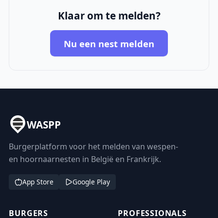
Klaar om te melden?
Nu een nest melden
WASPP
Burgerplatform voor het melden van wespen-
en hoornaarnesten in België en Frankrijk.
App Store
Google Play
BURGERS
PROFESSIONALS