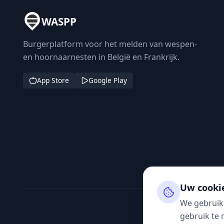
WASPP
Burgerplatform voor het melden van wespen-
en hoornaarnesten in België en Frankrijk.
App Store
Google Play
Uw cooki
We gebruik
gebruik te 