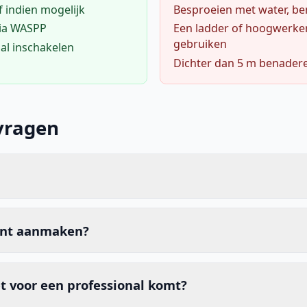
f indien mogelijk
Besproeien met water, ben
via WASPP
Een ladder of hoogwerke
gebruiken
al inschakelen
Dichter dan 5 m benader
vragen
unt aanmaken?
t voor een professional komt?