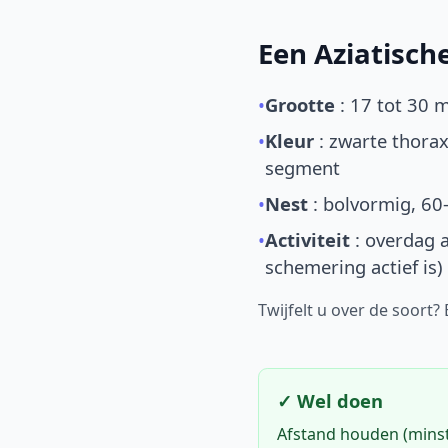
Een Aziatisc
•
Grootte
: 17 tot 30 
•
Kleur
: zwarte thorax
segment
•
Nest
: bolvormig, 60
•
Activiteit
: overdag a
schemering actief is)
Twijfelt u over de soort?
✓ Wel doen
Afstand houden (mins