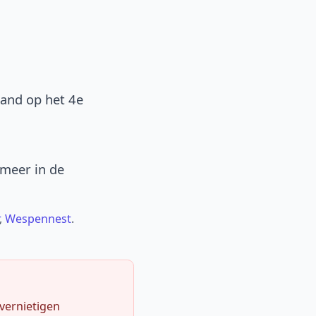
band op het 4e
 meer in de
,
Wespennest
.
 vernietigen