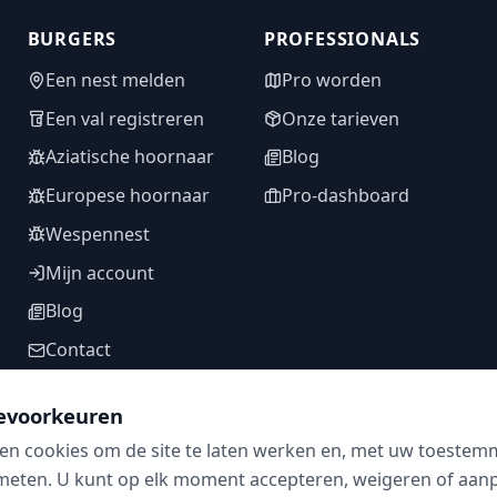
BURGERS
PROFESSIONALS
Een nest melden
Pro worden
Een val registreren
Onze tarieven
Aziatische hoornaar
Blog
Europese hoornaar
Pro-dashboard
Wespennest
Mijn account
Blog
Contact
evoorkeuren
en cookies om de site te laten werken en, met uw toestem
VOLG ONS
meten. U kunt op elk moment accepteren, weigeren of aanpa