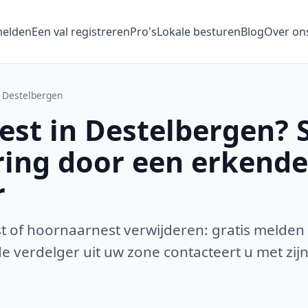
melden
Een val registreren
Pro's
Lokale besturen
Blog
Over on
Destelbergen
st in Destelbergen? S
ring door een erkende
r
 of hoornaarnest verwijderen: gratis melden
 verdelger uit uw zone contacteert u met zijn