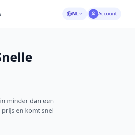
NL
Account
s
nelle
 in minder dan een
 prijs en komt snel