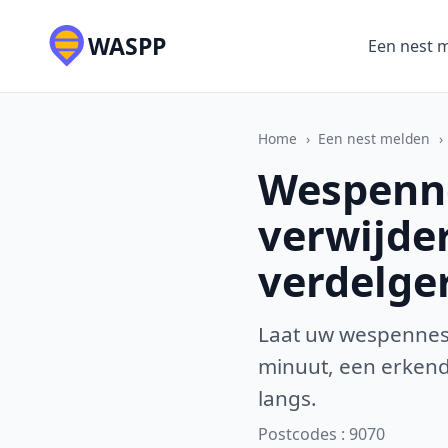
WASPP
Een nest 
Home
›
Een nest melden
›
Wespenne
verwijde
verdelge
Laat uw wespennest
minuut, een erkende
langs.
Postcodes : 9070