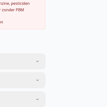
zine, pesticiden
r zonder PBM
en