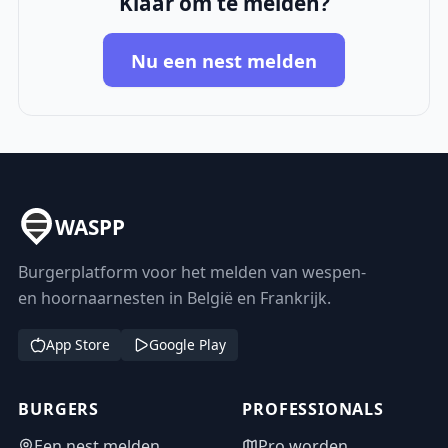
Klaar om te melden?
Nu een nest melden
WASPP
Burgerplatform voor het melden van wespen-
en hoornaarnesten in België en Frankrijk.
App Store
Google Play
BURGERS
PROFESSIONALS
Een nest melden
Pro worden