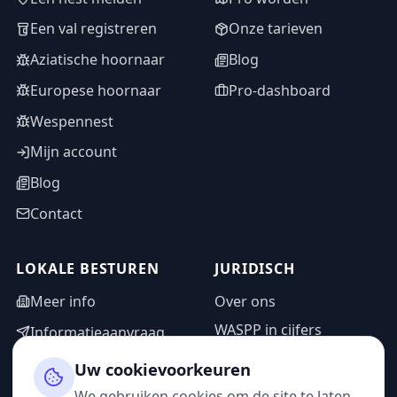
Een val registreren
Onze tarieven
Aziatische hoornaar
Blog
Europese hoornaar
Pro-dashboard
Wespennest
Mijn account
Blog
Contact
LOKALE BESTUREN
JURIDISCH
Meer info
Over ons
WASPP in cijfers
Informatieaanvraag
Wettelijke vermeldingen
Adminzone
Uw cookievoorkeuren
Privacybeleid
We gebruiken cookies om de site te laten