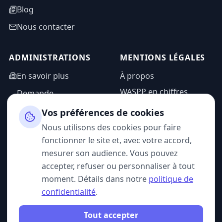
Blog
Nous contacter
ADMINISTRATIONS
MENTIONS LÉGALES
En savoir plus
À propos
WASPP en chiffres
Demande
d'information
Mentions légales
Vos préférences de cookies
Espace admin
Politique de
Nous utilisons des cookies pour faire
confidentialité
fonctionner le site et, avec votre accord,
CGU
mesurer son audience. Vous pouvez
accepter, refuser ou personnaliser à tout
moment. Détails dans notre
politique de
confidentialité
.
SUIVEZ-NOUS
Tout accepter