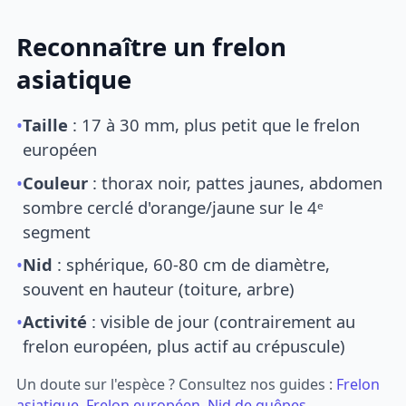
Reconnaître un frelon
asiatique
•
Taille
: 17 à 30 mm, plus petit que le frelon
européen
•
Couleur
: thorax noir, pattes jaunes, abdomen
sombre cerclé d'orange/jaune sur le 4ᵉ
segment
•
Nid
: sphérique, 60-80 cm de diamètre,
souvent en hauteur (toiture, arbre)
•
Activité
: visible de jour (contrairement au
frelon européen, plus actif au crépuscule)
Un doute sur l'espèce ? Consultez nos guides :
Frelon
asiatique
,
Frelon européen
,
Nid de guêpes
.