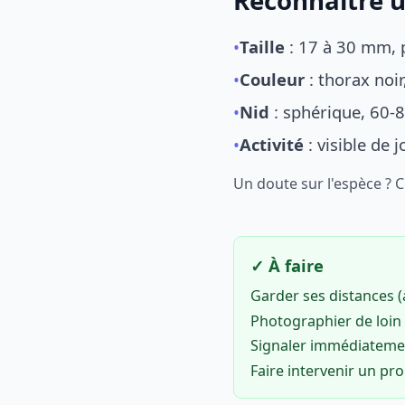
Reconnaître u
•
Taille
: 17 à 30 mm, p
•
Couleur
: thorax noi
•
Nid
: sphérique, 60-8
•
Activité
: visible de 
Un doute sur l'espèce ? 
✓ À faire
Garder ses distances 
Photographier de loin 
Signaler immédiatem
Faire intervenir un pr