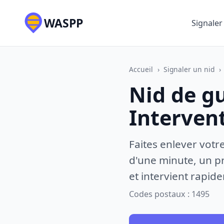
WASPP
Signaler
Accueil
›
Signaler un nid
›
Nid de gu
Interven
Faites enlever votr
d'une minute, un pr
et intervient rapid
Codes postaux : 1495