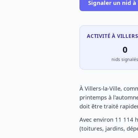
Signaler un nid à V
ACTIVITÉ À VILLERS
0
nids signalé
À Villers-la-Ville, co
printemps à l'automne
doit être traité rapid
Avec environ 11 114 h
(toitures, jardins, dé