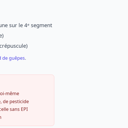
une sur le 4ᵉ segment
e)
 crépuscule)
d de guêpes
.
 soi-même
, de pesticide
celle sans EPI
m