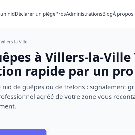
 un nid
Déclarer un piège
Pros
Administrations
Blog
À propos
Villers-la-Ville
êpes à Villers-la-Ville 
tion rapide par un pro
e nid de guêpes ou de frelons : signalement gr
ofessionnel agréé de votre zone vous recontac
ement.