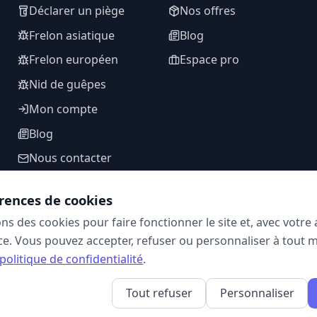
Déclarer un piège
Nos offres
Frelon asiatique
Blog
Frelon européen
Espace pro
Nid de guêpes
Mon compte
Blog
Nous contacter
rences de cookies
ons des cookies pour faire fonctionner le site et, avec votr
SUIVEZ-NOUS
e. Vous pouvez accepter, refuser ou personnaliser à tout 
politique de confidentialité
.
Tout refuser
Personnaliser