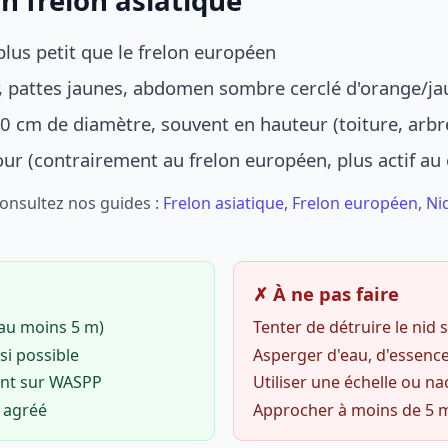
n frelon asiatique
lus petit que le frelon européen
r, pattes jaunes, abdomen sombre cerclé d'orange/ja
0 cm de diamètre, souvent en hauteur (toiture, arbr
jour (contrairement au frelon européen, plus actif au
Consultez nos guides :
Frelon asiatique
,
Frelon européen
,
Ni
✗ À ne pas faire
(au moins 5 m)
Tenter de détruire le nid
si possible
Asperger d'eau, d'essence
ent sur WASPP
Utiliser une échelle ou na
o agréé
Approcher à moins de 5 