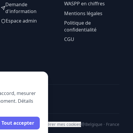
WASPP en chiffres
Demande
d'information
Mentions légales
Espace admin
Politique de
confidentialité
CGU
e accord, mesurer
moment. Détails
Tout accepter
Gérer mes cookies
Belgique · France