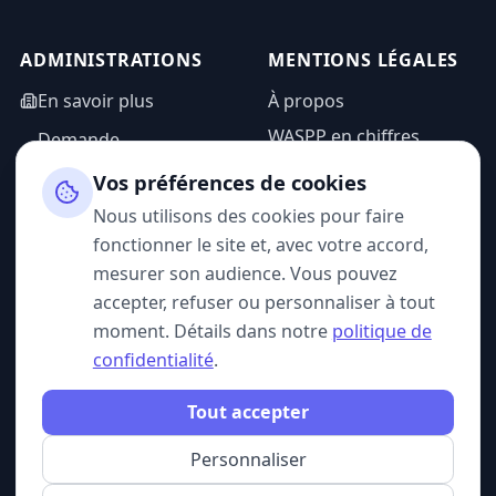
ADMINISTRATIONS
MENTIONS LÉGALES
En savoir plus
À propos
WASPP en chiffres
Demande
d'information
Mentions légales
Vos préférences de cookies
Espace admin
Politique de
Nous utilisons des cookies pour faire
confidentialité
fonctionner le site et, avec votre accord,
CGU
mesurer son audience. Vous pouvez
accepter, refuser ou personnaliser à tout
moment. Détails dans notre
politique de
confidentialité
.
SUIVEZ-NOUS
Tout accepter
Personnaliser
© 2026 WASPP. Tous droits réservés.