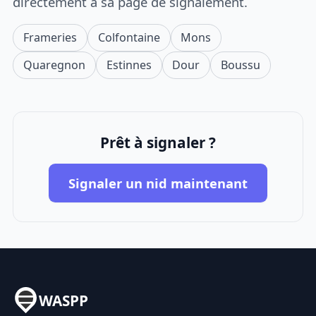
directement à sa page de signalement.
Frameries
Colfontaine
Mons
Quaregnon
Estinnes
Dour
Boussu
Prêt à signaler ?
Signaler un nid maintenant
WASPP