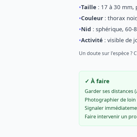
•
Taille
: 17 à 30 mm, p
•
Couleur
: thorax noi
•
Nid
: sphérique, 60-8
•
Activité
: visible de 
Un doute sur l'espèce ? 
✓ À faire
Garder ses distances 
Photographier de loin 
Signaler immédiatem
Faire intervenir un pr