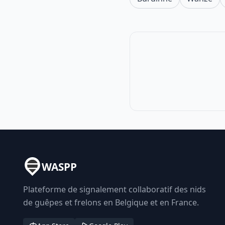
WASPP
Plateforme de signalement collaboratif des nids
de guêpes et frelons en Belgique et en France.