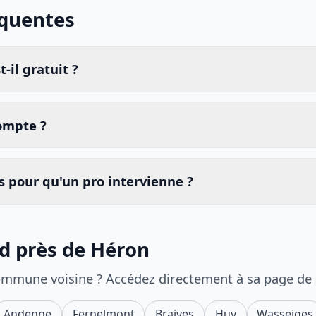
équentes
-il gratuit ?
compte ?
 pour qu'un pro intervienne ?
id près de Héron
ommune voisine ? Accédez directement à sa page de
Andenne
Fernelmont
Braives
Huy
Wasseiges