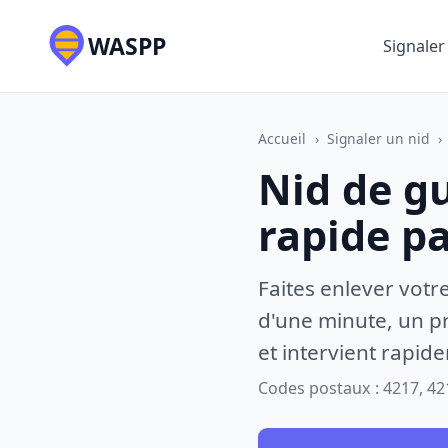
WASPP
Signaler
Accueil
›
Signaler un nid
›
Nid de g
rapide p
Faites enlever votr
d'une minute, un pr
et intervient rapid
Codes postaux : 4217, 42