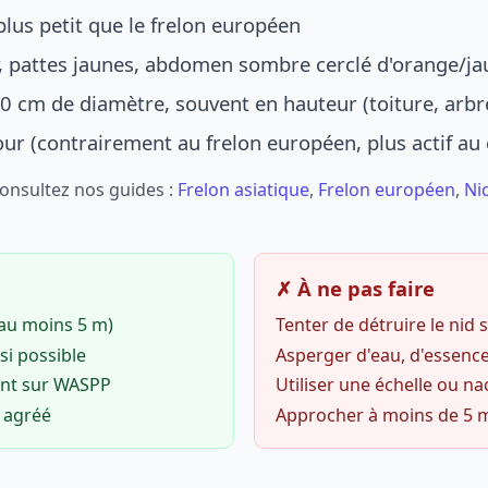
lus petit que le frelon européen
r, pattes jaunes, abdomen sombre cerclé d'orange/ja
0 cm de diamètre, souvent en hauteur (toiture, arbr
jour (contrairement au frelon européen, plus actif au
Consultez nos guides :
Frelon asiatique
,
Frelon européen
,
Ni
✗ À ne pas faire
(au moins 5 m)
Tenter de détruire le nid
si possible
Asperger d'eau, d'essence
ent sur WASPP
Utiliser une échelle ou na
o agréé
Approcher à moins de 5 