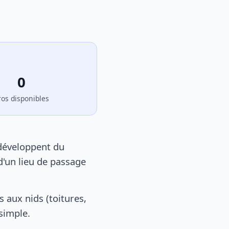
0
ros disponibles
 développent du
d'un lieu de passage
 aux nids (toitures,
 simple.