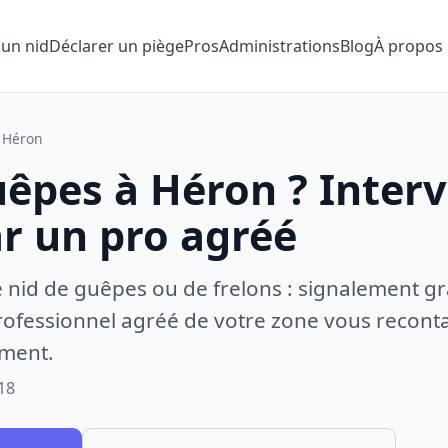
 un nid
Déclarer un piège
Pros
Administrations
Blog
À propos
Héron
uêpes à Héron ? Inter
ar un pro agréé
e nid de guêpes ou de frelons : signalement gr
ofessionnel agréé de votre zone vous recontac
ement.
18