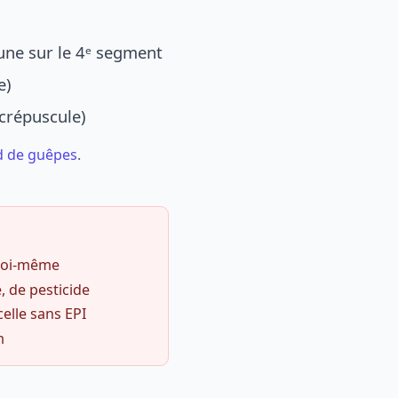
une sur le 4ᵉ segment
e)
 crépuscule)
d de guêpes
.
 soi-même
, de pesticide
celle sans EPI
m