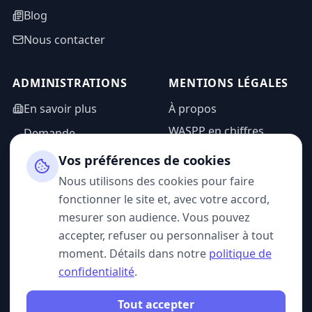
Blog
Nous contacter
ADMINISTRATIONS
MENTIONS LÉGALES
En savoir plus
À propos
WASPP en chiffres
Demande
d'information
Mentions légales
Vos préférences de cookies
Espace admin
Politique de
Nous utilisons des cookies pour faire
confidentialité
fonctionner le site et, avec votre accord,
CGU
mesurer son audience. Vous pouvez
accepter, refuser ou personnaliser à tout
moment. Détails dans notre
politique de
confidentialité
.
SUIVEZ-NOUS
Tout accepter