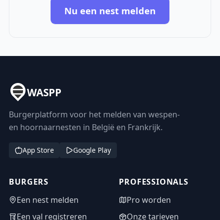
Nu een nest melden
WASPP
Burgerplatform voor het melden van wespen-
en hoornaarnesten in België en Frankrijk.
App Store
Google Play
BURGERS
PROFESSIONALS
Een nest melden
Pro worden
Een val registreren
Onze tarieven