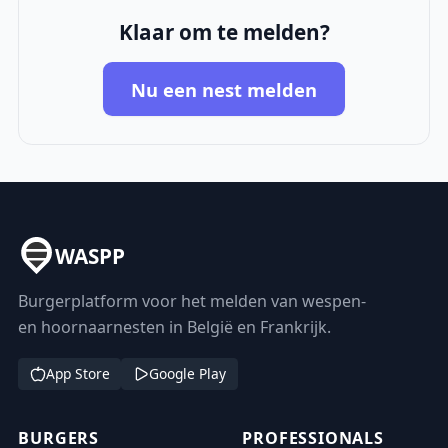
Klaar om te melden?
Nu een nest melden
WASPP
Burgerplatform voor het melden van wespen-
en hoornaarnesten in België en Frankrijk.
App Store
Google Play
BURGERS
PROFESSIONALS