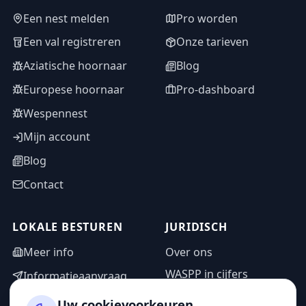
Een nest melden
Pro worden
Een val registreren
Onze tarieven
Aziatische hoornaar
Blog
Europese hoornaar
Pro-dashboard
Wespennest
Mijn account
Blog
Contact
LOKALE BESTUREN
JURIDISCH
Meer info
Over ons
WASPP in cijfers
Informatieaanvraag
Wettelijke vermeldingen
Adminzone
Uw cookievoorkeuren