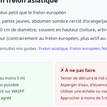
n frelon asiatique
lus petit que le frelon européen
r, pattes jaunes, abdomen sombre cerclé d'orange/ja
0 cm de diamètre, souvent en hauteur (toiture, arbr
jour (contrairement au frelon européen, plus actif au
Consultez nos guides :
Frelon asiatique
,
Frelon européen
,
Ni
✗ À ne pas faire
(au moins 5 m)
Tenter de détruire le nid
si possible
Asperger d'eau, d'essence
ent sur WASPP
Utiliser une échelle ou na
o agréé
Approcher à moins de 5 