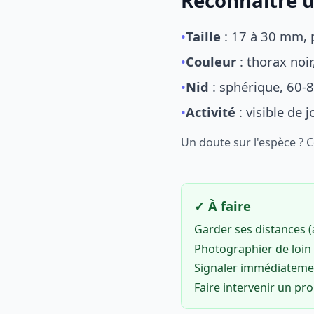
Reconnaître u
•
Taille
: 17 à 30 mm, p
•
Couleur
: thorax noi
•
Nid
: sphérique, 60-8
•
Activité
: visible de 
Un doute sur l'espèce ? 
✓ À faire
Garder ses distances 
Photographier de loin 
Signaler immédiatem
Faire intervenir un pr