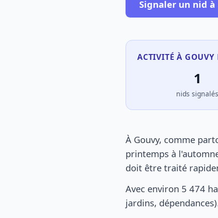
Signaler un nid à
ACTIVITÉ À GOUVY 
1
nids signalé
À Gouvy, comme partou
printemps à l'automne
doit être traité rapid
Avec environ 5 474 ha
jardins, dépendances).