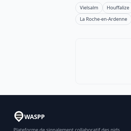
Vielsalm
Houffalize
La Roche-en-Ardenne
WASPP
Plateforme de signalement collaboratif des nids