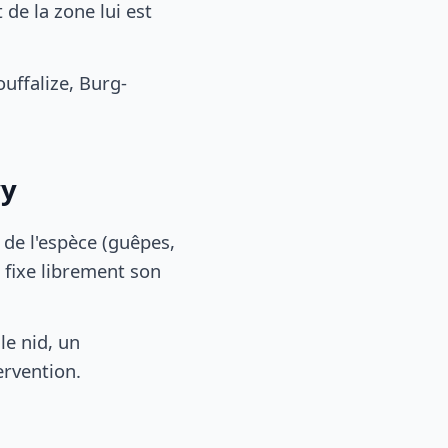
de la zone lui est
ffalize, Burg-
vy
, de l'espèce (guêpes,
 fixe librement son
le nid, un
ervention.