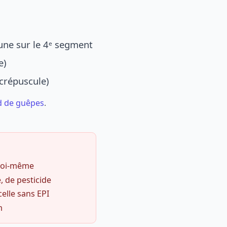
une sur le 4ᵉ segment
e)
 crépuscule)
d de guêpes
.
 soi-même
, de pesticide
celle sans EPI
m