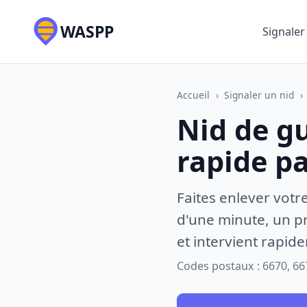
WASPP
Signaler
Accueil
›
Signaler un nid
›
Nid de g
rapide p
Faites enlever votr
d'une minute, un pr
et intervient rapid
Codes postaux : 6670, 66