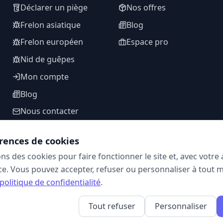
Déclarer un piège
Nos offres
Frelon asiatique
Blog
Frelon européen
Espace pro
Nid de guêpes
Mon compte
Blog
Nous contacter
rences de cookies
ons des cookies pour faire fonctionner le site et, avec votr
SUIVEZ-NOUS
e. Vous pouvez accepter, refuser ou personnaliser à tout 
politique de confidentialité
.
Tout refuser
Personnaliser