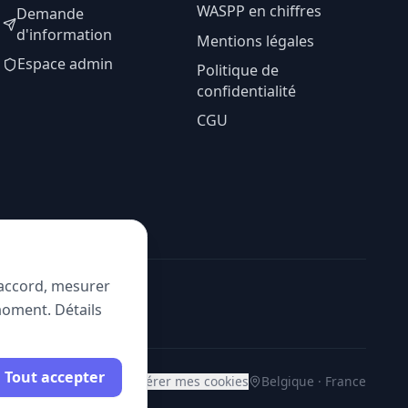
WASPP en chiffres
Demande
d'information
Mentions légales
Espace admin
Politique de
confidentialité
CGU
e accord, mesurer
moment. Détails
Tout accepter
Gérer mes cookies
Belgique · France