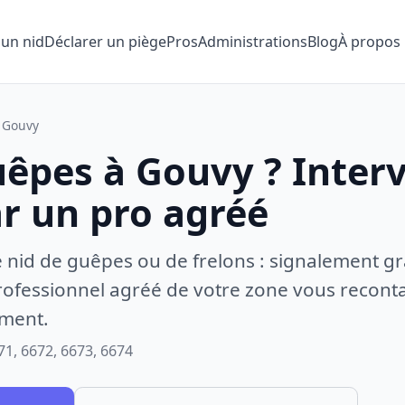
 un nid
Déclarer un piège
Pros
Administrations
Blog
À propos
Gouvy
uêpes à Gouvy ? Inter
ar un pro agréé
e nid de guêpes ou de frelons : signalement gr
ofessionnel agréé de votre zone vous recontac
ement.
71, 6672, 6673, 6674