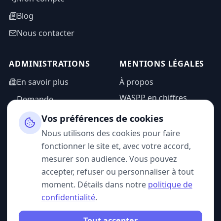
Blog
Nous contacter
ADMINISTRATIONS
MENTIONS LÉGALES
En savoir plus
À propos
WASPP en chiffres
Demande
d'information
Mentions légales
Vos préférences de cookies
Espace admin
Politique de
Nous utilisons des cookies pour faire
confidentialité
fonctionner le site et, avec votre accord,
CGU
mesurer son audience. Vous pouvez
accepter, refuser ou personnaliser à tout
moment. Détails dans notre
politique de
confidentialité
.
SUIVEZ-NOUS
Tout accepter