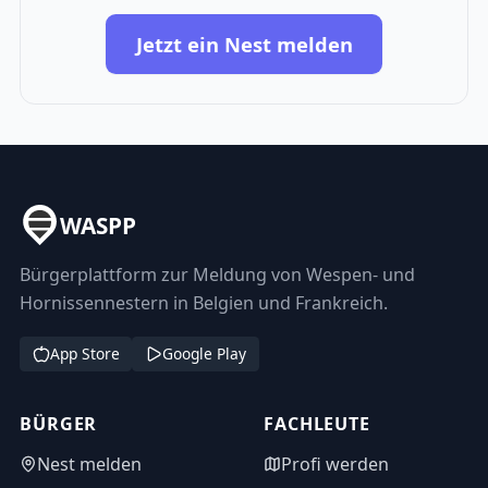
Jetzt ein Nest melden
WASPP
Bürgerplattform zur Meldung von Wespen- und
Hornissennestern in Belgien und Frankreich.
App Store
Google Play
BÜRGER
FACHLEUTE
Nest melden
Profi werden