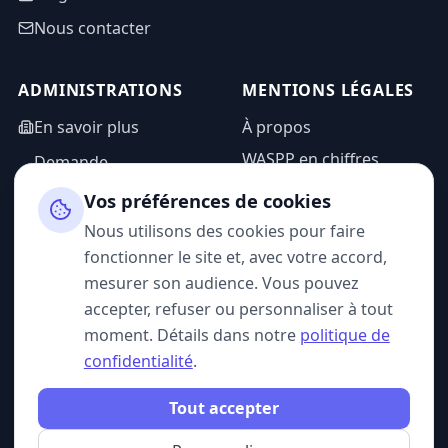
Nous contacter
ADMINISTRATIONS
MENTIONS LÉGALES
En savoir plus
À propos
WASPP en chiffres
Demande
d'information
Mentions légales
Vos préférences de cookies
Espace admin
Politique de
Nous utilisons des cookies pour faire
confidentialité
fonctionner le site et, avec votre accord,
CGU
mesurer son audience. Vous pouvez
accepter, refuser ou personnaliser à tout
moment. Détails dans notre
politique de
confidentialité
.
SUIVEZ-NOUS
Tout accepter