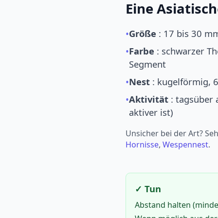
Eine Asiatisc
•
Größe
: 17 bis 30 mm
•
Farbe
: schwarzer Th
Segment
•
Nest
: kugelförmig, 
•
Aktivität
: tagsüber 
aktiver ist)
Unsicher bei der Art? Se
Hornisse
,
Wespennest
.
✓ Tun
Abstand halten (minde