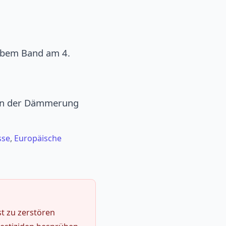
elbem Band am 4.
e in der Dämmerung
sse
,
Europäische
t zu zerstören