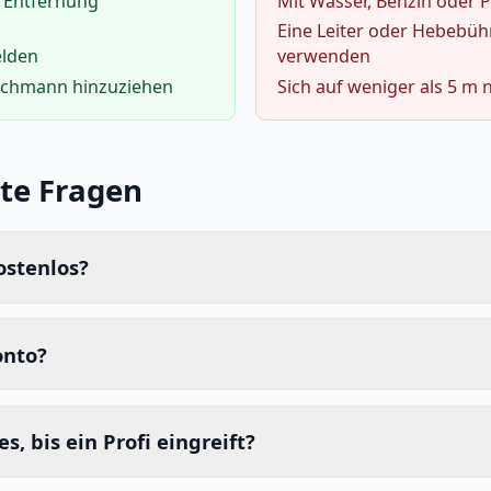
 Entfernung
Mit Wasser, Benzin oder 
Eine Leiter oder Hebebü
elden
verwenden
achmann hinzuziehen
Sich auf weniger als 5 m 
lte Fragen
ostenlos?
onto?
s, bis ein Profi eingreift?