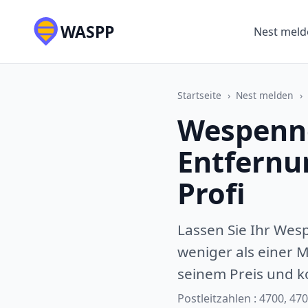
WASPP
Nest meld
Startseite
›
Nest melden
›
Wespenne
Entfernu
Profi
Lassen Sie Ihr Wes
weniger als einer M
seinem Preis und k
Postleitzahlen : 4700, 47