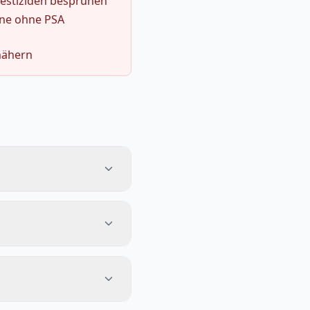
Pestiziden besprühen
hne ohne PSA
nähern