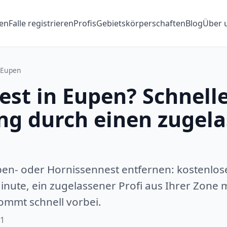
en
Falle registrieren
Profis
Gebietskörperschaften
Blog
Über 
Eupen
st in Eupen? Schnell
ng durch einen zugel
pen- oder Hornissennest entfernen: kostenlos
inute, ein zugelassener Profi aus Ihrer Zone m
ommt schnell vorbei.
01