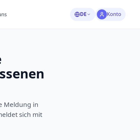
DE
Konto
uns
e
assenen
e Meldung in
eldet sich mit