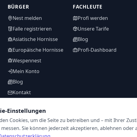
BÜRGER
FACHLEUTE
Nest melden
Profi werden
Falle registrieren
Unsere Tarife
Asiatische Hornisse
Blog
Europäische Hornisse
Profi-Dashboard
Wespennest
Mein Konto
Blog
Kontakt
ie-Einstellungen
en Cookies, um die Seite zu betreiben und – mit Ihrer Zus
FOLGEN SIE UNS
messen. Sie können jederzeit akzeptieren, ablehnen oder 
Datenschutzerklärung
.