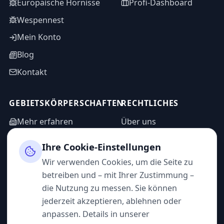
Europäische Hornisse
Profi-Dashboard
Wespennest
Mein Konto
Blog
Kontakt
GEBIETSKÖRPERSCHAFTEN
RECHTLICHES
Mehr erfahren
Über uns
WASPP in Zahlen
Informationsanfrage
Ihre Cookie-Einstellungen
Impressum
Admin-Bereich
Wir verwenden Cookies, um die Seite zu
Datenschutz
betreiben und – mit Ihrer Zustimmung –
AGB
die Nutzung zu messen. Sie können
jederzeit akzeptieren, ablehnen oder
anpassen. Details in unserer