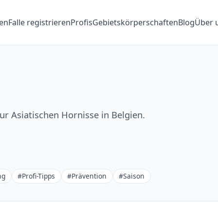
en
Falle registrieren
Profis
Gebietskörperschaften
Blog
Über 
r Asiatischen Hornisse in Belgien.
ng
#Profi-Tipps
#Prävention
#Saison