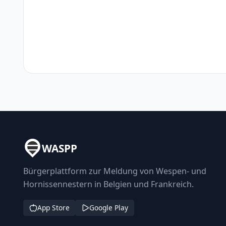
WASPP
Bürgerplattform zur Meldung von Wespen- und
Hornissennestern in Belgien und Frankreich.
App Store
Google Play