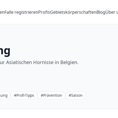
en
Falle registrieren
Profis
Gebietskörperschaften
Blog
Über 
ng
r Asiatischen Hornisse in Belgien.
nung
#Profi-Tipps
#Prävention
#Saison