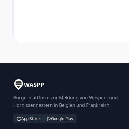
WASPP
Bürgerplattform zur Meldung von Wespen- und
Hornissennestern in Belgien und Frankreich.
App Store
Google Play