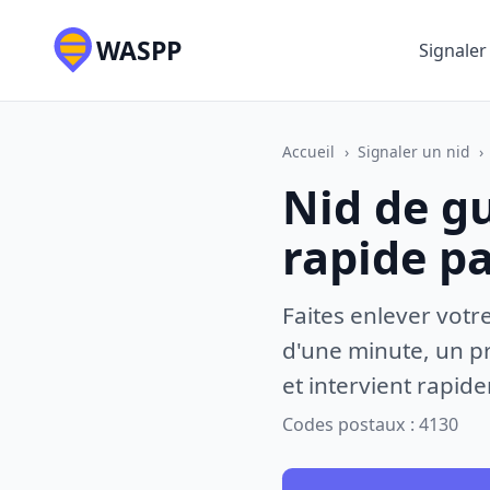
WASPP
Signaler
Accueil
›
Signaler un nid
›
Nid de g
rapide p
Faites enlever votr
d'une minute, un pr
et intervient rapid
Codes postaux : 4130