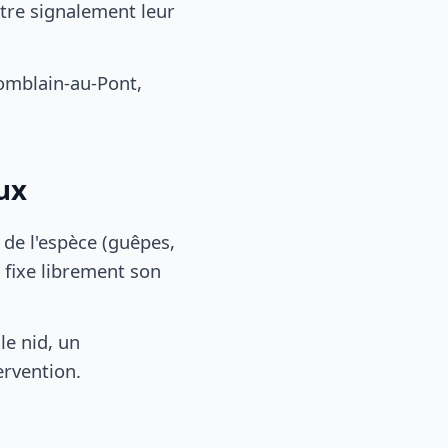
otre signalement leur
omblain-au-Pont,
ux
, de l'espèce (guêpes,
 fixe librement son
le nid, un
ervention.