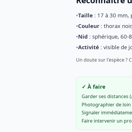
Reconnaître u
•
Taille
: 17 à 30 mm, p
•
Couleur
: thorax noi
•
Nid
: sphérique, 60-8
•
Activité
: visible de 
Un doute sur l'espèce ? 
✓ À faire
Garder ses distances 
Photographier de loin 
Signaler immédiatem
Faire intervenir un pr