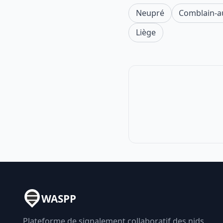
Neupré
Comblain-a
Liège
WASPP
Plateforme de signalement collaboratif des nids