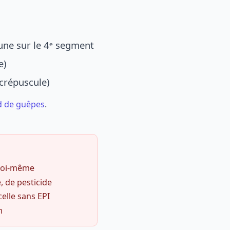
une sur le 4ᵉ segment
e)
 crépuscule)
d de guêpes
.
 soi-même
, de pesticide
celle sans EPI
m