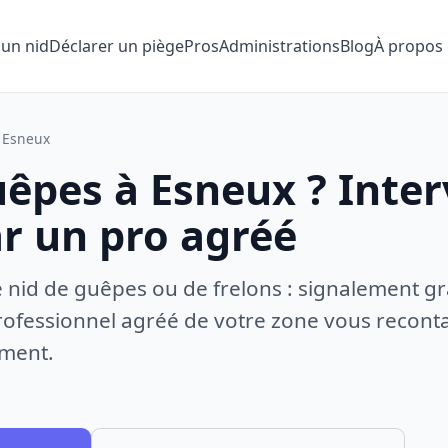
 un nid
Déclarer un piège
Pros
Administrations
Blog
À propos
Esneux
uêpes à Esneux ? Inte
ar un pro agréé
e nid de guêpes ou de frelons : signalement gr
ofessionnel agréé de votre zone vous recontac
ement.