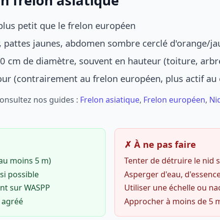
n frelon asiatique
lus petit que le frelon européen
r, pattes jaunes, abdomen sombre cerclé d'orange/ja
0 cm de diamètre, souvent en hauteur (toiture, arbr
jour (contrairement au frelon européen, plus actif au
Consultez nos guides :
Frelon asiatique
,
Frelon européen
,
Ni
✗ À ne pas faire
(au moins 5 m)
Tenter de détruire le nid
si possible
Asperger d'eau, d'essence
ent sur WASPP
Utiliser une échelle ou na
o agréé
Approcher à moins de 5 