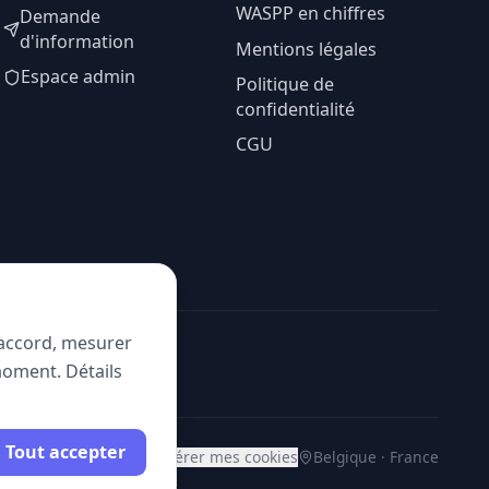
WASPP en chiffres
Demande
d'information
Mentions légales
Espace admin
Politique de
confidentialité
CGU
e accord, mesurer
moment. Détails
Tout accepter
Gérer mes cookies
Belgique · France