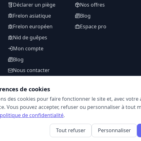
Déclarer un piège
Nos offres
Frelon asiatique
Blog
Frelon européen
Espace pro
Nid de guêpes
Mon compte
Blog
Nous contacter
rences de cookies
ons des cookies pour faire fonctionner le site et, avec votr
SUIVEZ-NOUS
e. Vous pouvez accepter, refuser ou personnaliser à tout 
politique de confidentialité
.
Tout refuser
Personnaliser