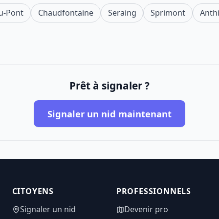
u-Pont
Chaudfontaine
Seraing
Sprimont
Anth
Prêt à signaler ?
Signaler un nid maintenant
CITOYENS
PROFESSIONNELS
Signaler un nid
Devenir pro