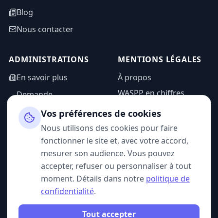
Blog
Nous contacter
ADMINISTRATIONS
MENTIONS LÉGALES
En savoir plus
À propos
WASPP en chiffres
Demande
d'information
Mentions légales
Vos préférences de cookies
Espace admin
Politique de
Nous utilisons des cookies pour faire
confidentialité
fonctionner le site et, avec votre accord,
CGU
mesurer son audience. Vous pouvez
accepter, refuser ou personnaliser à tout
moment. Détails dans notre
politique de
confidentialité
.
SUIVEZ-NOUS
Tout accepter